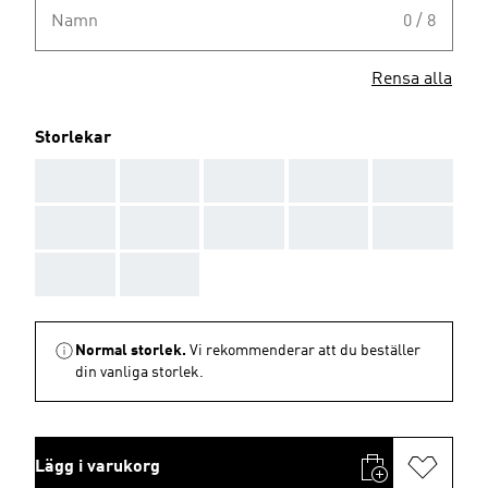
Namn
0 / 8
Rensa alla
Storlekar
AAA
AAA
AAA
AAA
AAA
AAA
AAA
AAA
AAA
AAA
AAA
AAA
Normal storlek.
Vi rekommenderar att du beställer
din vanliga storlek.
Lägg i varukorg