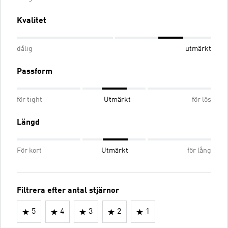
Kvalitet
dålig
utmärkt
Passform
för tight
Utmärkt
för lös
Längd
För kort
Utmärkt
för lång
Filtrera efter antal stjärnor
5
4
3
2
1