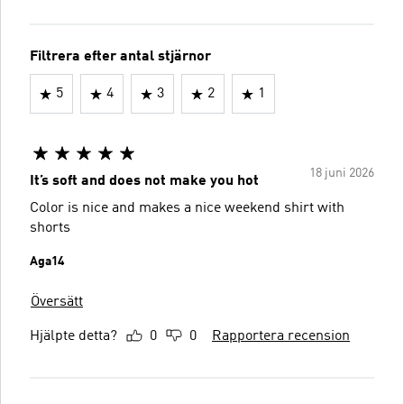
Filtrera efter antal stjärnor
5
4
3
2
1
18 juni 2026
It’s soft and does not make you hot
Color is nice and makes a nice weekend shirt with
shorts
Aga14
Översätt
Hjälpte detta?
0
0
Rapportera recension