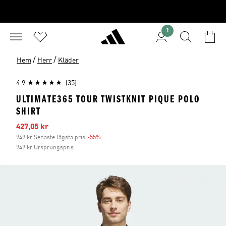
1
/
/
Hem
Herr
Kläder
4.9
(35)
ULTIMATE365 TOUR TWISTKNIT PIQUE POLO
SHIRT
Reapris
427,05 kr
949 kr Senaste lägsta pris
-55%
Rabatt
949 kr Ursprungspris