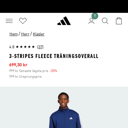
1
/
/
Hem
Herr
Kläder
4.8
(37)
3-STRIPES FLEECE TRÄNINGSOVERALL
Reapris
699,30 kr
999 kr Senaste lägsta pris
-30%
Rabatt
999 kr Ursprungspris