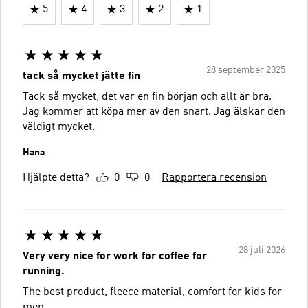
5
4
3
2
1
28 september 2025
tack så mycket jätte fin ️️️
Tack så mycket, det var en fin början och allt är bra.
Jag kommer att köpa mer av den snart. Jag älskar den
väldigt mycket.
Hana
Hjälpte detta?
0
0
Rapportera recension
28 juli 2026
Very very nice for work for coffee for
running.
The best product, fleece material, comfort for kids for
men