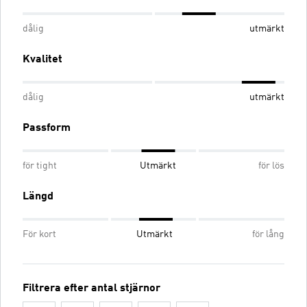
dålig
utmärkt
Kvalitet
dålig
utmärkt
Passform
för tight
Utmärkt
för lös
Längd
För kort
Utmärkt
för lång
Filtrera efter antal stjärnor