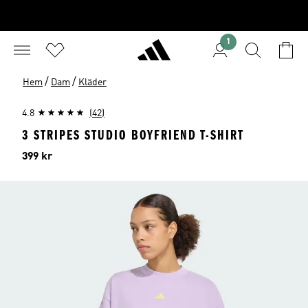
1
/
/
Hem
Dam
Kläder
4.8
(42)
3 STRIPES STUDIO BOYFRIEND T-SHIRT
Pris
399 kr