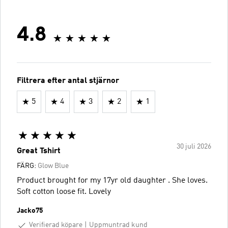
4.8
Filtrera efter antal stjärnor
5
4
3
2
1
30 juli 2026
Great Tshirt
FÄRG:
Glow Blue
Product brought for my 17yr old daughter . She loves.
Soft cotton loose fit. Lovely
Jacko75
Verifierad köpare
Uppmuntrad kund