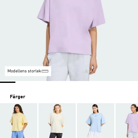
Modellens storlek
Färger