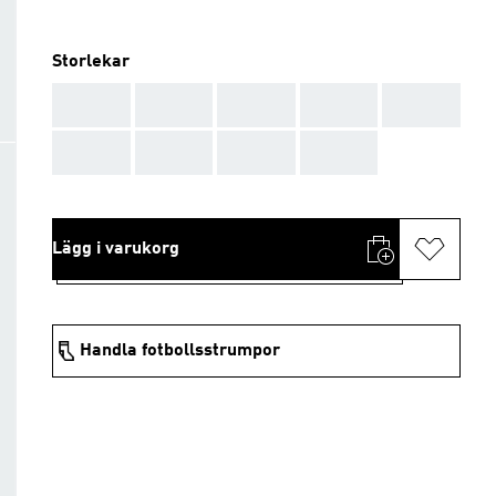
Storlekar
AAA
AAA
AAA
AAA
AAA
AAA
AAA
AAA
AAA
Lägg i varukorg
Handla fotbollsstrumpor