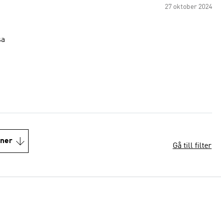
27 oktober 2024
r dessa
oner
Gå till filter