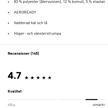
83 % polyester (återvunnen), 12 % bomull, 5 % elastan
AEROREADY
Vadderad häl och tå
Höger- och vänsterstrumpa
Recensioner (145)
4.7
Kvalitet
dålig
utmärkt