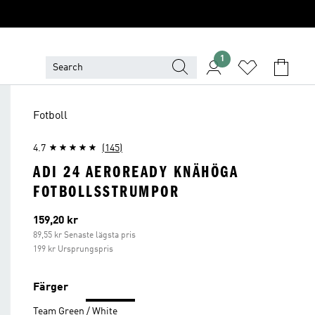
1
Fotboll
4.7
(145)
ADI 24 AEROREADY KNÄHÖGA
FOTBOLLSSTRUMPOR
Aktuellt pris
159,20 kr
89,55 kr Senaste lägsta pris
199 kr Ursprungspris
Färger
Team Green / White