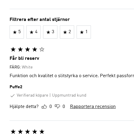
Filtrera efter antal stjärnor
5
4
3
2
1
Får bli reserv
FÄRG:
White
Funktion och kvalitet o slitstyrka o service. Perfekt passfor
Puffe2
Verifierad köpare
Uppmuntrad kund
Hjälpte detta?
0
0
Rapportera recension