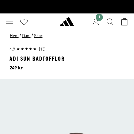
1
/
/
Hem
Dam
Skor
4.9
(13)
ADI SUN BADTOFFLOR
Pris
249 kr