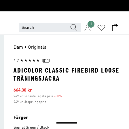
1
Dam • Originals
4.7
(811)
ADICOLOR CLASSIC FIREBIRD LOOSE
TRÄNINGSJACKA
Reapris
664,30 kr
949 kr Senaste lägsta pris
-30%
Rabatt
949 kr Ursprungspris
Färger
Signal Green / Black