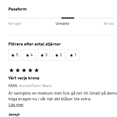
Passform
för tight
Utmärkt
för lös
Filtrera efter antal stjärnor
5
4
3
2
1
Värt varje krona
FÄRG:
Aurora Plum / Black
Är vanligtvis en medium men fick gå ner till Small på denna... Helt 
höga kragen nu i vår när det blåser lite extra.
Läs mer
Jennyt