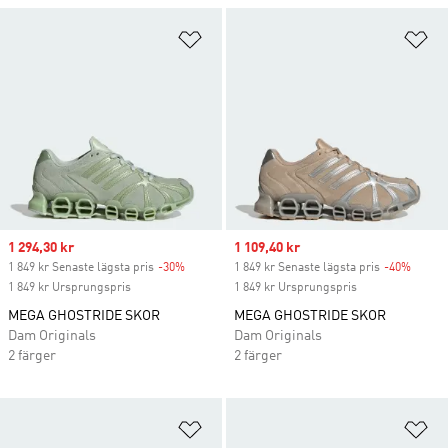
Lägg till på önskelistan
Lä
Sale price
1 294,30 kr
Sale price
1 109,40 kr
1 849 kr Senaste lägsta pris
-30%
Discount
1 849 kr Senaste lägsta pris
-40%
Discou
1 849 kr Ursprungspris
1 849 kr Ursprungspris
MEGA GHOSTRIDE SKOR
MEGA GHOSTRIDE SKOR
Dam Originals
Dam Originals
2 färger
2 färger
Lägg till på önskelistan
Lä