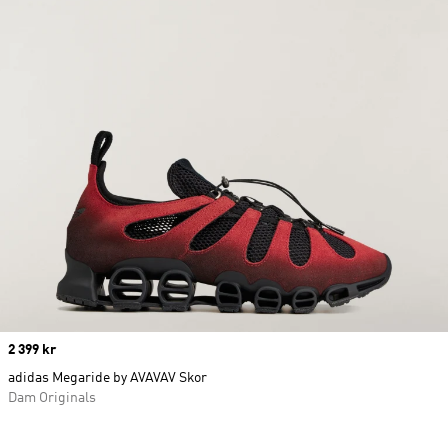
Price
2 399 kr
adidas Megaride by AVAVAV Skor
Dam Originals