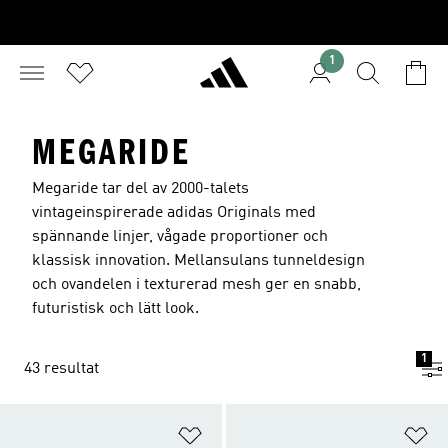
1
MEGARIDE
Megaride tar del av 2000-talets
vintageinspirerade adidas Originals med
spännande linjer, vågade proportioner och
klassisk innovation. Mellansulans tunneldesign
och ovandelen i texturerad mesh ger en snabb,
futuristisk och lätt look.
1
43 resultat
Lägg till på önskelistan
Lä