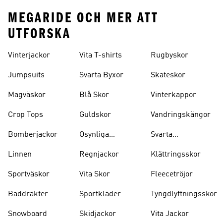
MEGARIDE OCH MER ATT
UTFORSKA
Vinterjackor
Vita T-shirts
Rugbyskor
Jumpsuits
Svarta Byxor
Skateskor
Magväskor
Blå Skor
Vinterkappor
Crop Tops
Guldskor
Vandringskängor
Bomberjackor
Osynliga
Svarta
Strumpor
Ryggsäckar
Linnen
Regnjackor
Klättringsskor
Sportväskor
Vita Skor
Fleecetröjor
Baddräkter
Sportkläder
Tyngdlyftningsskor
Snowboard
Skidjackor
Vita Jackor