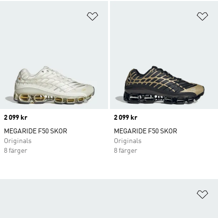
Lägg till på önskelistan
Lä
Price
2 099 kr
Price
2 099 kr
MEGARIDE F50 SKOR
MEGARIDE F50 SKOR
Originals
Originals
8 färger
8 färger
Lä