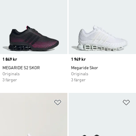
Price
1 849 kr
Price
1 949 kr
MEGARIDE S2 SKOR
Megaride Skor
Originals
Originals
3 färger
3 färger
Lägg till på önskelistan
Lä