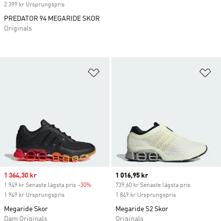
2 399 kr Ursprungspris
PREDATOR 94 MEGARIDE SKOR
Originals
Lägg till på önskelistan
Lä
Sale price
1 364,30 kr
Current price
1 016,95 kr
1 949 kr Senaste lägsta pris
-30%
Discount
739,60 kr Senaste lägsta pris
1 949 kr Ursprungspris
1 849 kr Ursprungspris
Megaride Skor
Megaride S2 Skor
Dam Originals
Originals