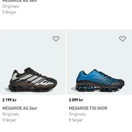
MEGARIDE AG Skor
Originals
5 färger
Lägg till på önskelistan
Lä
Price
2 199 kr
Price
2 099 kr
MEGARIDE AG Skor
MEGARIDE F50 SKOR
Originals
Originals
5 färger
8 färger