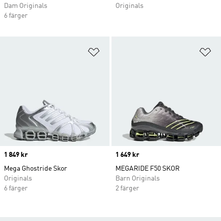
Dam Originals
Originals
6 färger
Lägg till på önskelistan
Lä
Price
1 849 kr
Price
1 649 kr
Mega Ghostride Skor
MEGARIDE F50 SKOR
Originals
Barn Originals
6 färger
2 färger