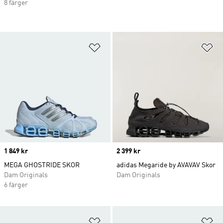
8 färger
Lägg till på önskelistan
Lä
Price
1 849 kr
Price
2 399 kr
MEGA GHOSTRIDE SKOR
adidas Megaride by AVAVAV Skor
Dam Originals
Dam Originals
6 färger
Lägg till på önskelistan
Lä