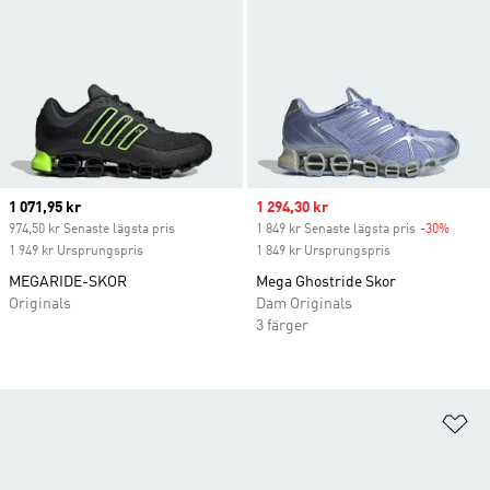
Current price
1 071,95 kr
Sale price
1 294,30 kr
974,50 kr Senaste lägsta pris
1 849 kr Senaste lägsta pris
-30%
Discou
1 949 kr Ursprungspris
1 849 kr Ursprungspris
MEGARIDE-SKOR
Mega Ghostride Skor
Originals
Dam Originals
3 färger
Lä