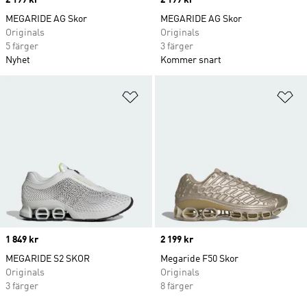
Price
2 199 kr
Price
2 199 kr
MEGARIDE AG Skor
MEGARIDE AG Skor
Originals
Originals
5 färger
3 färger
Nyhet
Kommer snart
Lägg till på önskelistan
Lä
Price
1 849 kr
Price
2 199 kr
MEGARIDE S2 SKOR
Megaride F50 Skor
Originals
Originals
3 färger
8 färger