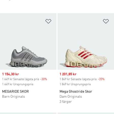
Lägg till på önskelistan
Lä
Sale price
1 154,30 kr
Sale price
1 201,85 kr
1 649 kr Senaste lägsta pris
-30%
Discount
1 849 kr Senaste lägsta pris
-35%
Discou
1 649 kr Ursprungspris
1 849 kr Ursprungspris
MEGARIDE SKOR
Mega Ghostride Skor
Barn Originals
Dam Originals
3 färger