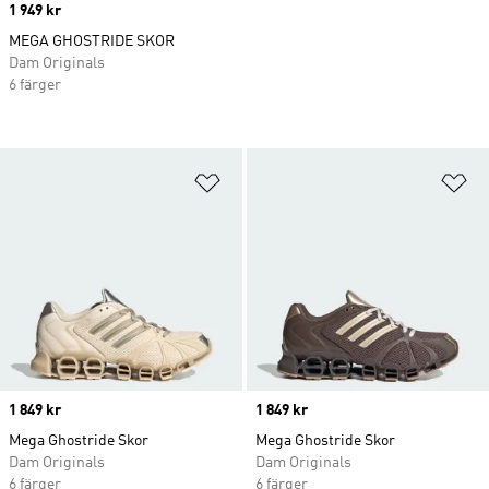
Price
1 949 kr
MEGA GHOSTRIDE SKOR
Dam Originals
6 färger
Lägg till på önskelistan
Lä
Price
1 849 kr
Price
1 849 kr
Mega Ghostride Skor
Mega Ghostride Skor
Dam Originals
Dam Originals
6 färger
6 färger