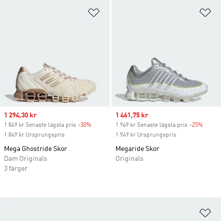
Lägg till på önskelistan
Lä
Sale price
1 294,30 kr
Sale price
1 461,75 kr
1 849 kr Senaste lägsta pris
-30%
Discount
1 949 kr Senaste lägsta pris
-25%
Discou
1 849 kr Ursprungspris
1 949 kr Ursprungspris
Mega Ghostride Skor
Megaride Skor
Dam Originals
Originals
3 färger
Lä