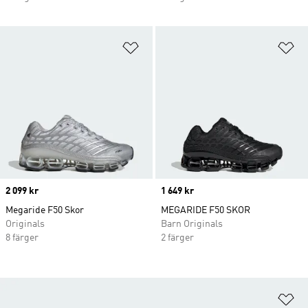
Lägg till på önskelistan
Lä
Price
2 099 kr
Price
1 649 kr
Megaride F50 Skor
MEGARIDE F50 SKOR
Originals
Barn Originals
8 färger
2 färger
Lä