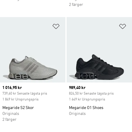
2 färger
Lägg till på önskelistan
Lä
Current price
1 016,95 kr
Current price
989,40 kr
739,60 kr Senaste lägsta pris
824,50 kr Senaste lägsta pris
1 849 kr Ursprungspris
1 649 kr Ursprungspris
Megaride S2 Skor
Megaride O1 Shoes
Originals
Originals
2 färger