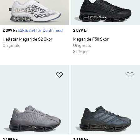
Price
2 399 kr
Exklusivt för Confirmed
Price
2 099 kr
Hellstar Megaride S2 Skor
Megaride F50 Skor
Originals
Originals
8 färger
Lägg till på önskelistan
Lä