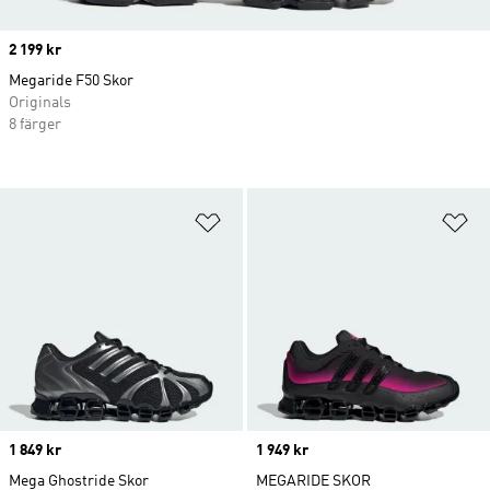
Price
2 199 kr
Megaride F50 Skor
Originals
8 färger
Lägg till på önskelistan
Lä
Price
1 849 kr
Price
1 949 kr
Mega Ghostride Skor
MEGARIDE SKOR