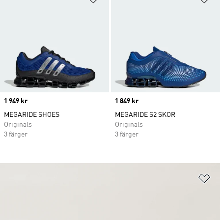
Price
1 949 kr
Price
1 849 kr
MEGARIDE SHOES
MEGARIDE S2 SKOR
Originals
Originals
3 färger
3 färger
Lä