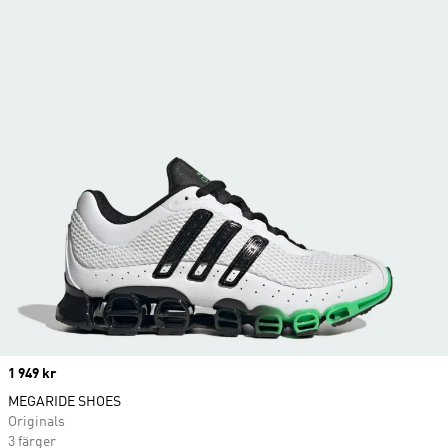
Price
1 949 kr
MEGARIDE SHOES
Originals
3 färger