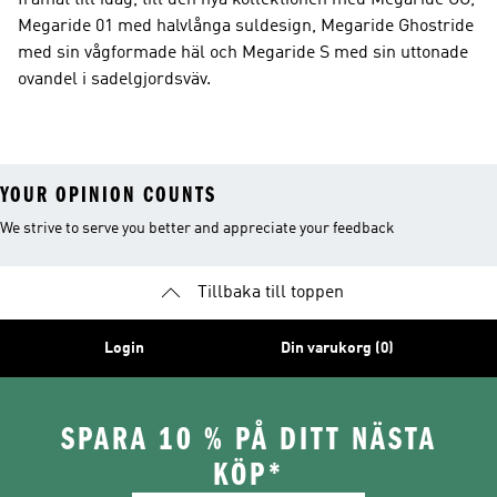
framåt till idag, till den nya kollektionen med Megaride OG,
Megaride 01 med halvlånga suldesign, Megaride Ghostride
med sin vågformade häl och Megaride S med sin uttonade
ovandel i sadelgjordsväv.
YOUR OPINION COUNTS
We strive to serve you better and appreciate your feedback
Tillbaka till toppen
Login
Din varukorg (0)
SPARA 10 % PÅ DITT NÄSTA
KÖP*