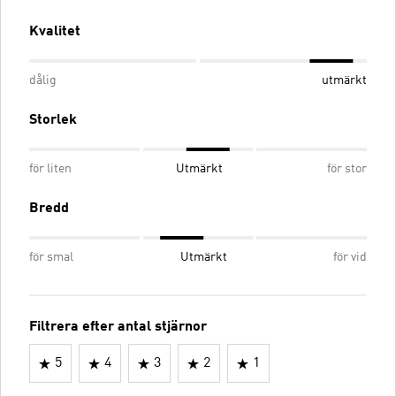
Kvalitet
dålig
utmärkt
Storlek
för liten
Utmärkt
för stor
Bredd
för smal
Utmärkt
för vid
Filtrera efter antal stjärnor
5
4
3
2
1