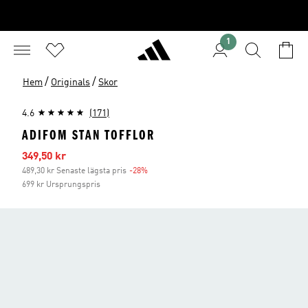
1
/
/
Hem
Originals
Skor
4.6
(171)
ADIFOM STAN TOFFLOR
Reapris
349,50 kr
489,30 kr Senaste lägsta pris
-28%
Rabatt
699 kr Ursprungspris