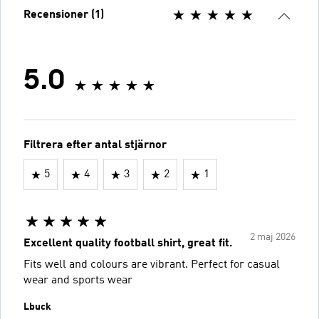
Recensioner (1)
5.0
Filtrera efter antal stjärnor
5
4
3
2
1
2 maj 2026
Excellent quality football shirt, great fit.
Fits well and colours are vibrant. Perfect for casual
wear and sports wear
Lbuck