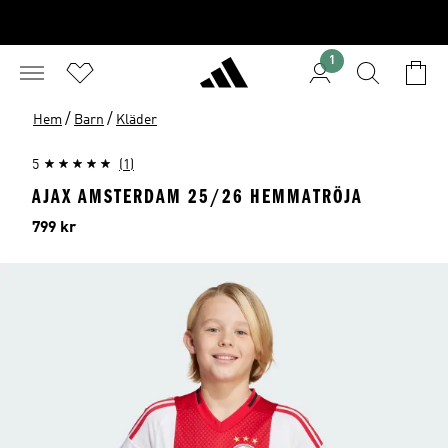
1
/
/
Hem
Barn
Kläder
5
(1)
AJAX AMSTERDAM 25/26 HEMMATRÖJA
Pris
799 kr