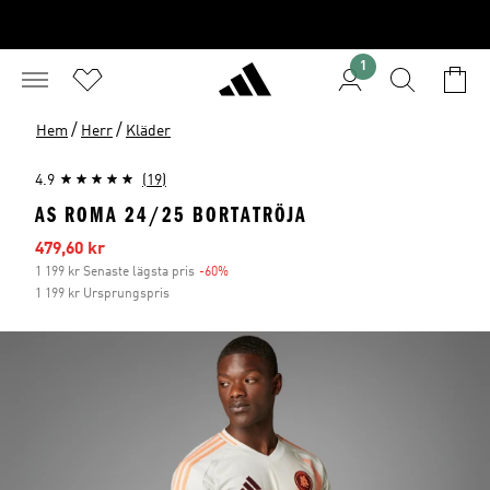
1
/
/
Hem
Herr
Kläder
4.9
(19)
AS ROMA 24/25 BORTATRÖJA
Reapris
479,60 kr
1 199 kr Senaste lägsta pris
-60%
Rabatt
1 199 kr Ursprungspris