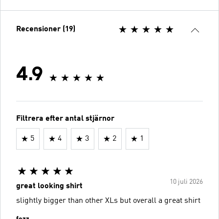
Recensioner (19)
4.9
Filtrera efter antal stjärnor
5
4
3
2
1
10 juli 2026
great looking shirt
slightly bigger than other XLs but overall a great shirt
fezz