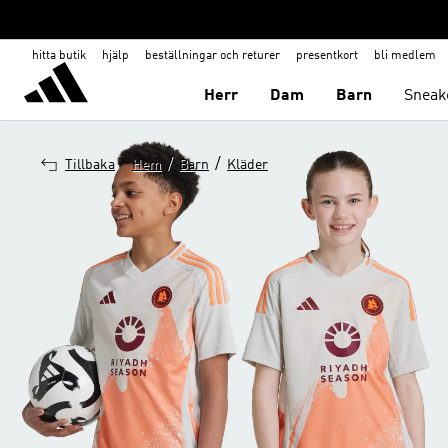
hitta butik
hjälp
beställningar och returer
presentkort
bli medlem
Herr
Dam
Barn
Sneak
/
/
Tillbaka
Hem
Barn
Kläder