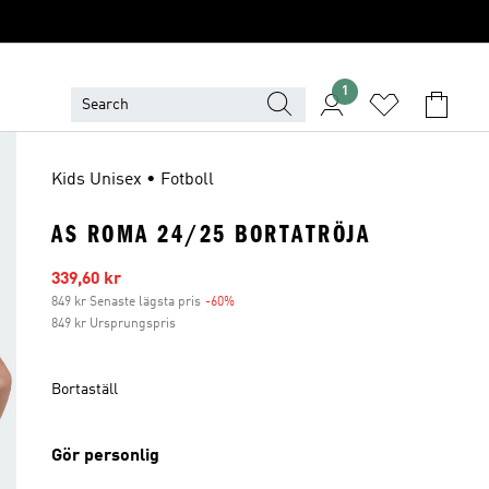
1
Kids Unisex • Fotboll
AS ROMA 24/25 BORTATRÖJA
Reapris
339,60 kr
849 kr Senaste lägsta pris
-60%
Rabatt
849 kr Ursprungspris
Bortaställ
Gör personlig