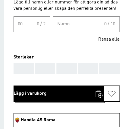
Lägg till namn eller nummer för att göra din adidas
vara personlig eller skapa den perfekta presenten!
00
0 / 2
Namn
0 / 10
Rensa alla
Storlekar
AAA
AAA
AAA
AAA
AAA
Lägg i varukorg
Handla AS Roma