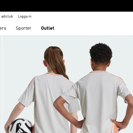
adiclub
Logga in
ers
Sporter
Outlet