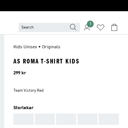
1
Kids Unisex • Originals
AS ROMA T-SHIRT KIDS
Pris
299 kr
Team Victory Red
Storlekar
AAA
AAA
AAA
AAA
AAA