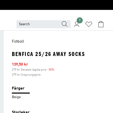
1
Fotboll
BENFICA 25/26 AWAY SOCKS
Reapris
139,50 kr
279 kr Senaste lägsta pris
-50%
Rabatt
279 kr Ursprungspris
Färger
Beige
Storlekar