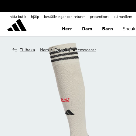
hitta butik
hjälp
beställningar och returer
presentkort
bli medlem
Herr
Dam
Barn
Sneak
/
/
Tillbaka
Hem
Fotboll
Accessoarer