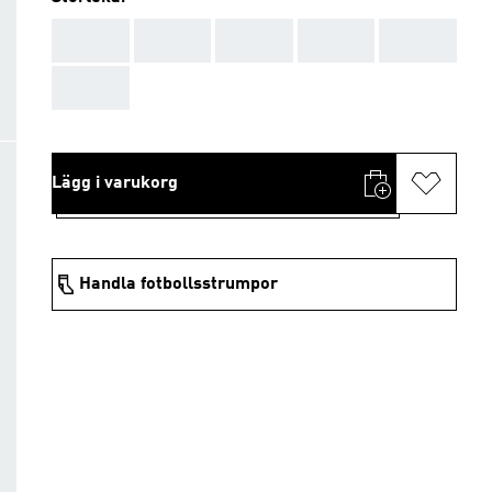
AAA
AAA
AAA
AAA
AAA
AAA
Lägg i varukorg
Handla fotbollsstrumpor