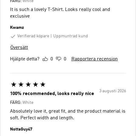
FÄRG:
White
It is such a lovely T-Shirt. Looks really cool and
exclusive
Kwamz
Verifierad köpare
Uppmuntrad kund
Översätt
Hjälpte detta?
0
0
Rapportera recension
3 augusti 2026
100% recommended, looks really nice
FÄRG:
White
Absolutely love it, great fit, and the product material is
soft. Perfect width and length.
NottsGuy47