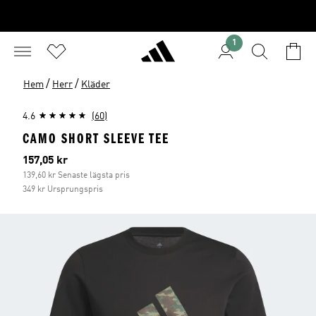
1
/
/
Hem
Herr
Kläder
4.6
(60)
CAMO SHORT SLEEVE TEE
Aktuellt pris
157,05 kr
139,60 kr Senaste lägsta pris
349 kr Ursprungspris