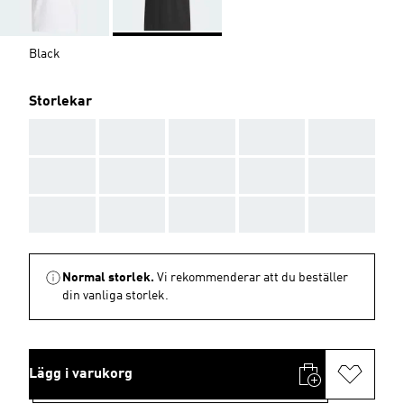
Black
Storlekar
AAA
AAA
AAA
AAA
AAA
AAA
AAA
AAA
AAA
AAA
AAA
AAA
AAA
AAA
AAA
Normal storlek.
Vi rekommenderar att du beställer
din vanliga storlek.
Lägg i varukorg