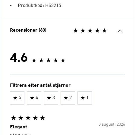
Produktkod: HS3215
Recensioner (60)
4.6
Filtrera efter antal stjärnor
5
4
3
2
1
3 augusti 2026
Elegant