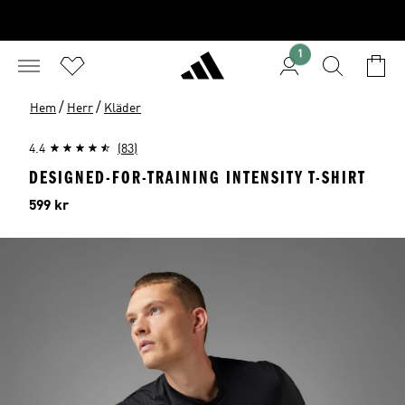
1
/
/
Hem
Herr
Kläder
4.4
(83)
DESIGNED-FOR-TRAINING INTENSITY T-SHIRT
Pris
599 kr