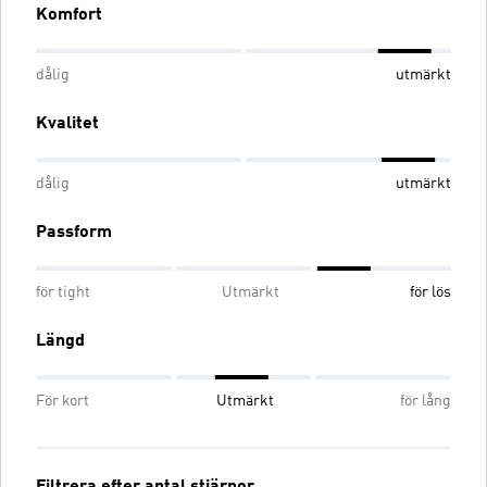
Komfort
dålig
utmärkt
Kvalitet
dålig
utmärkt
Passform
för tight
Utmärkt
för lös
Längd
För kort
Utmärkt
för lång