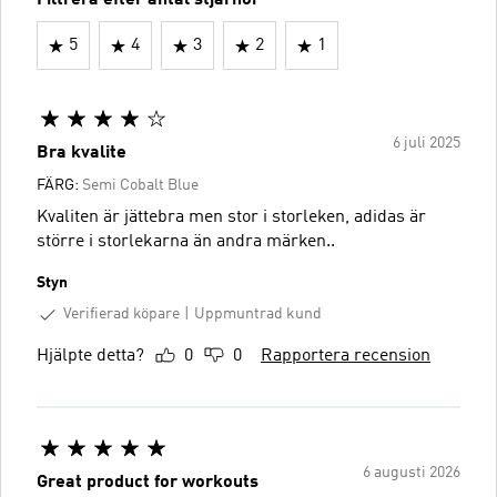
Filtrera efter antal stjärnor
5
4
3
2
1
6 juli 2025
Bra kvalite
FÄRG:
Semi Cobalt Blue
Kvaliten är jättebra men stor i storleken, adidas är
större i storlekarna än andra märken..
Styn
Verifierad köpare
Uppmuntrad kund
Hjälpte detta?
0
0
Rapportera recension
6 augusti 2026
Great product for workouts