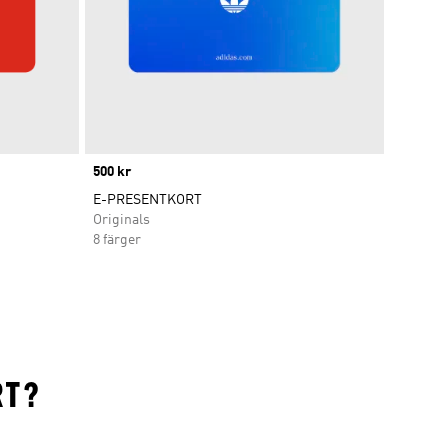
Price
500 kr
E-PRESENTKORT
Originals
8 färger
RT?