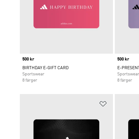
Price
500 kr
Price
500 kr
BIRTHDAY E-GIFT CARD
E-PRESEN
Sportswear
Sportswea
8 färger
8 färger
Lägg till på ö