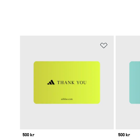
Lägg till på ö
Price
500 kr
Price
500 kr