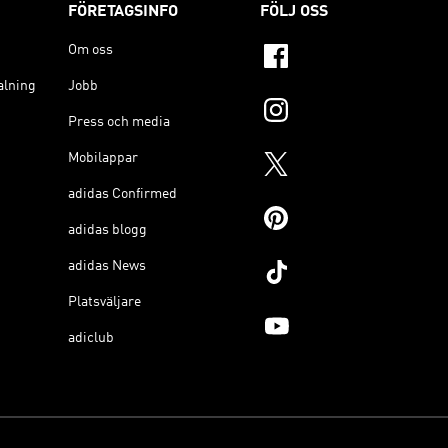
FÖRETAGSINFO
FÖLJ OSS
Om oss
alning
Jobb
Press och media
Mobilappar
adidas Confirmed
adidas blogg
adidas News
Platsväljare
adiclub