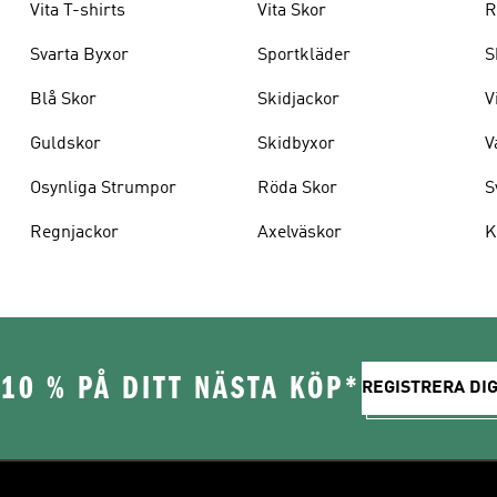
Vita T-shirts
Vita Skor
R
Svarta Byxor
Sportkläder
S
Blå Skor
Skidjackor
V
Guldskor
Skidbyxor
V
Osynliga Strumpor
Röda Skor
S
Regnjackor
Axelväskor
K
10 % PÅ DITT NÄSTA KÖP*
REGISTRERA DIG