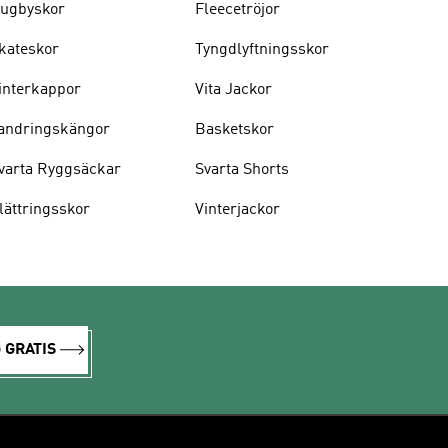
ugbyskor
Fleecetröjor
kateskor
Tyngdlyftningsskor
interkappor
Vita Jackor
andringskängor
Basketskor
varta Ryggsäckar
Svarta Shorts
lättringsskor
Vinterjackor
 GRATIS