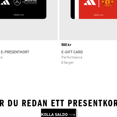
Price
500 kr
 E-PRESENTKORT
E-GIFT CARD
ce
Performance
8 färger
R DU REDAN ETT PRESENTKO
KOLLA SALDO