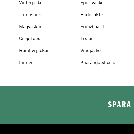
Vinterjackor
Sportväskor
Jumpsuits
Baddräkter
Magväskor
Snowboard
Crop Tops
Tröjor
Bomberjackor
Vindjackor
Linnen
Knälånga Shorts
SPARA 