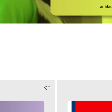
nskelistan
Lägg till på önskelistan