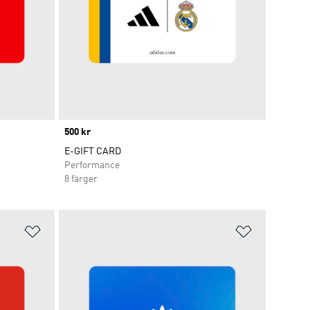
Price
500 kr
E-GIFT CARD
Performance
8 färger
Lägg till på önskelistan
Lägg till p