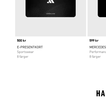
Price
500 kr
Price
599 kr
E-PRESENTKORT
MERCEDES
Sportswear
Performan
8 färger
8 färger
HA