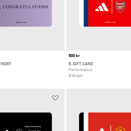
Price
500 kr
TKORT
E-GIFT CARD
r
Performance
8 färger
nskelistan
Lägg till på önskelistan