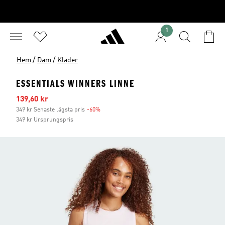
1
/
/
Hem
Dam
Kläder
ESSENTIALS WINNERS LINNE
Reapris
139,60 kr
349 kr Senaste lägsta pris
-60%
Rabatt
349 kr Ursprungspris