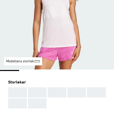
Modellens storlek
Storlekar
AAA
AAA
AAA
AAA
AAA
AAA
AAA