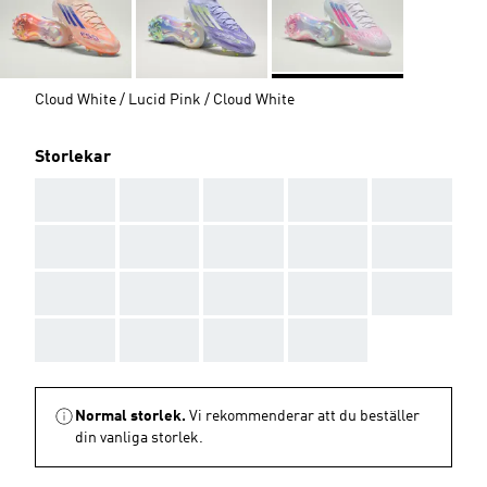
Cloud White / Lucid Pink / Cloud White
Storlekar
AAA
AAA
AAA
AAA
AAA
AAA
AAA
AAA
AAA
AAA
AAA
AAA
AAA
AAA
AAA
AAA
AAA
AAA
AAA
Normal storlek.
Vi rekommenderar att du beställer
din vanliga storlek.