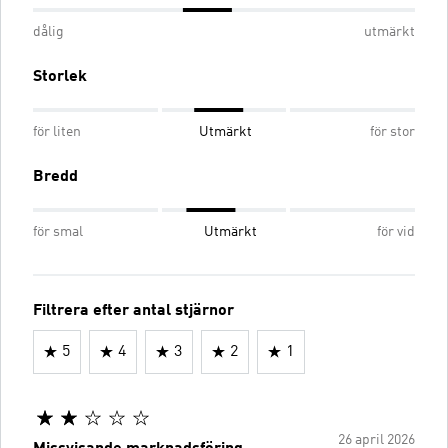
dålig
utmärkt
Storlek
för liten
Utmärkt
för stor
Bredd
för smal
Utmärkt
för vid
Filtrera efter antal stjärnor
5
4
3
2
1
26 april 2026