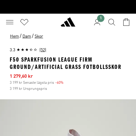
1
/
/
Hem
Dam
Skor
3.3
(52)
F50 SPARKFUSION LEAGUE FIRM
GROUND/ARTIFICIAL GRASS FOTBOLLSSKOR
Reapris
1 279,60 kr
3 199 kr Senaste lägsta pris
-60%
Rabatt
3 199 kr Ursprungspris