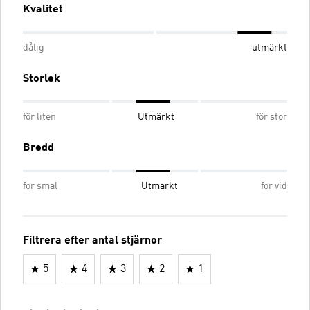
Kvalitet
dålig
utmärkt
Storlek
för liten
Utmärkt
för stor
Bredd
för smal
Utmärkt
för vid
Filtrera efter antal stjärnor
5
4
3
2
1