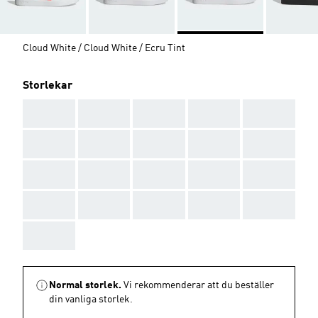
Cloud White / Cloud White / Ecru Tint
Storlekar
AAA
AAA
AAA
AAA
AAA
AAA
AAA
AAA
AAA
AAA
AAA
AAA
AAA
AAA
AAA
AAA
AAA
AAA
AAA
AAA
AAA
Normal storlek.
Vi rekommenderar att du beställer
din vanliga storlek.