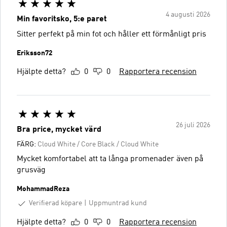
4 augusti 2026
Min favoritsko, 5:e paret
Sitter perfekt på min fot och håller ett förmånligt pris
Eriksson72
Hjälpte detta?
0
0
Rapportera recension
26 juli 2026
Bra price, mycket värd
FÄRG:
Cloud White / Core Black / Cloud White
Mycket komfortabel att ta långa promenader även på
grusväg
MohammadReza
Verifierad köpare
Uppmuntrad kund
Hjälpte detta?
0
0
Rapportera recension