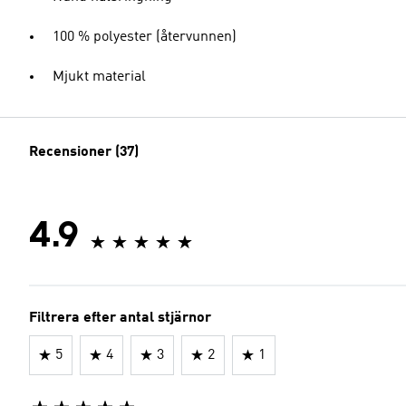
100 % polyester (återvunnen)
Mjukt material
Recensioner (37)
4.9
Filtrera efter antal stjärnor
5
4
3
2
1