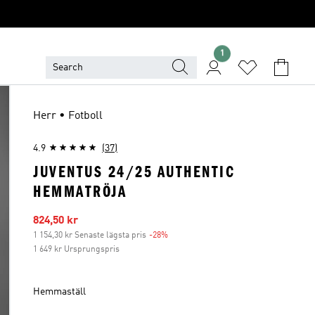
1
Herr • Fotboll
4.9
(37)
JUVENTUS 24/25 AUTHENTIC
HEMMATRÖJA
Reapris
824,50 kr
1 154,30 kr Senaste lägsta pris
-28%
Rabatt
1 649 kr Ursprungspris
Hemmaställ