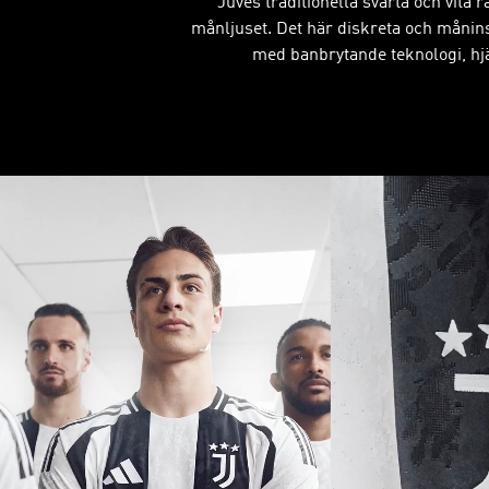
Juves traditionella svarta och vita 
månljuset. Det här diskreta och månins
med banbrytande teknologi, hjäl