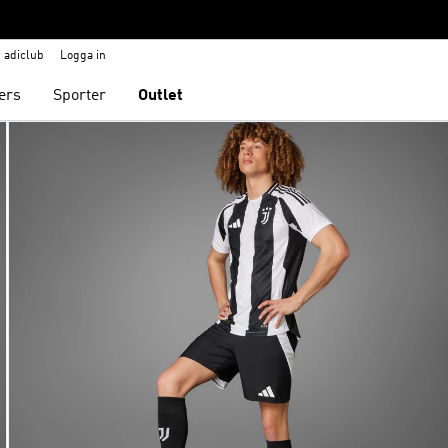
adiclub
Logga in
ers
Sporter
Outlet