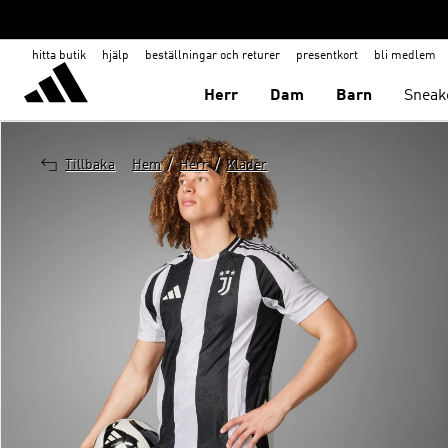
hitta butik
hjälp
beställningar och returer
presentkort
bli medlem
Herr
Dam
Barn
Sneak
/
/
Tillbaka
Hem
Herr
Kläder