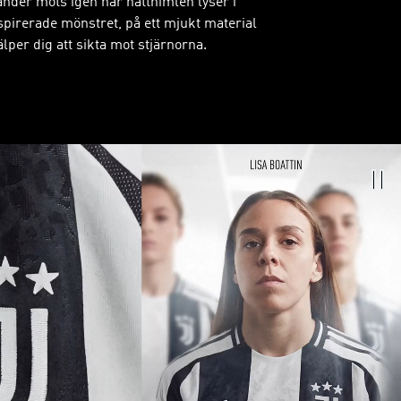
ränder möts igen när natthimlen lyser i
pirerade mönstret, på ett mjukt material
per dig att sikta mot stjärnorna.