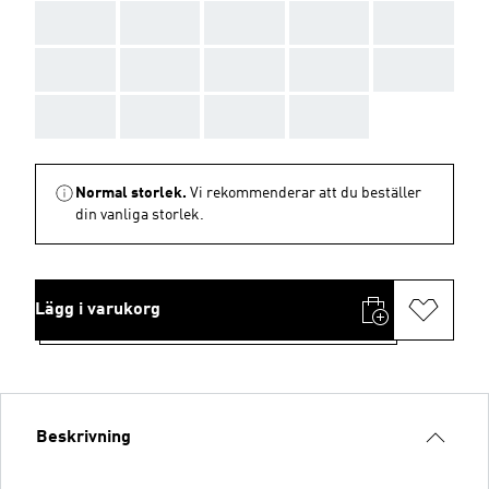
AAA
AAA
AAA
AAA
AAA
AAA
AAA
AAA
AAA
AAA
AAA
AAA
AAA
AAA
Normal storlek.
Vi rekommenderar att du beställer
din vanliga storlek.
Lägg i varukorg
Beskrivning