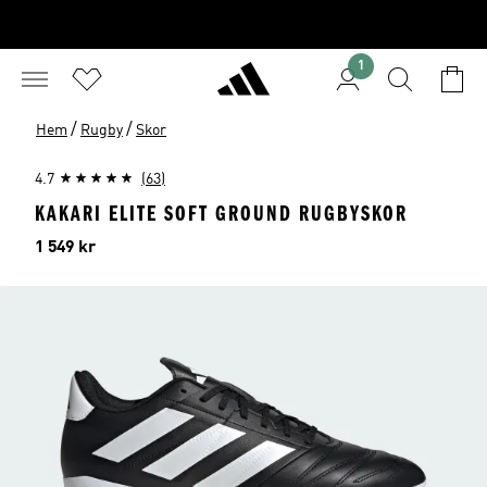
1
/
/
Hem
Rugby
Skor
4.7
(63)
KAKARI ELITE SOFT GROUND RUGBYSKOR
Pris
1 549 kr