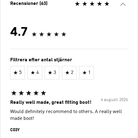
Recensioner (63)
4.7
Filtrera efter antal stjärnor
5
4
3
2
1
4 augusti 2026
Really well made, great fitting boot!
Would definitely recommend to others. A really well
made boot!
C03Y