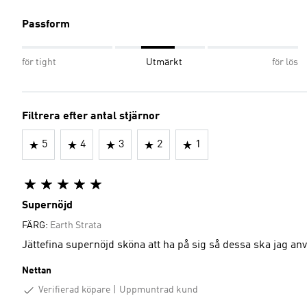
Passform
för tight
Utmärkt
för lös
Filtrera efter antal stjärnor
5
4
3
2
1
Supernöjd
FÄRG:
Earth Strata
Jättefina supernöjd sköna att ha på sig så dessa ska jag anv
Nettan
Verifierad köpare
Uppmuntrad kund