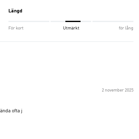
Längd
För kort
Utmärkt
för lång
2 november 2025
ända ofta j