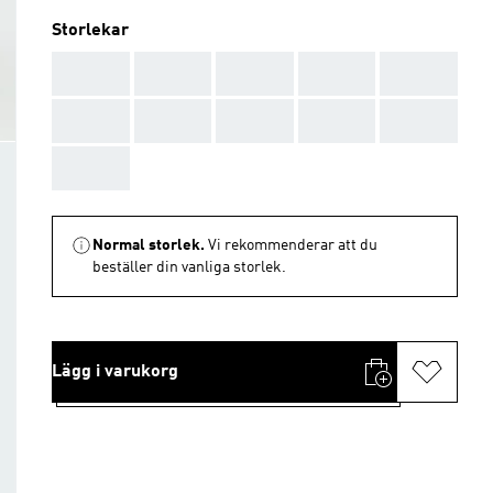
Storlekar
AAA
AAA
AAA
AAA
AAA
AAA
AAA
AAA
AAA
AAA
AAA
Normal storlek.
Vi rekommenderar att du
beställer din vanliga storlek.
Lägg i varukorg