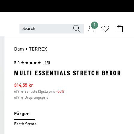
1
Dam • TERREX
5.0
(15)
MULTI ESSENTIALS STRETCH BYXOR
Reapris
314,55 kr
699 kr Senaste lägsta pris
-55%
Rabatt
699 kr Ursprungspris
Färger
Earth Strata