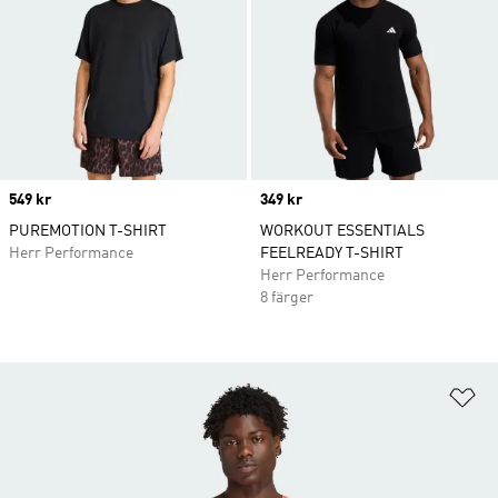
Price
549 kr
Price
349 kr
PUREMOTION T-SHIRT
WORKOUT ESSENTIALS
Herr Performance
FEELREADY T-SHIRT
Herr Performance
8 färger
Lä