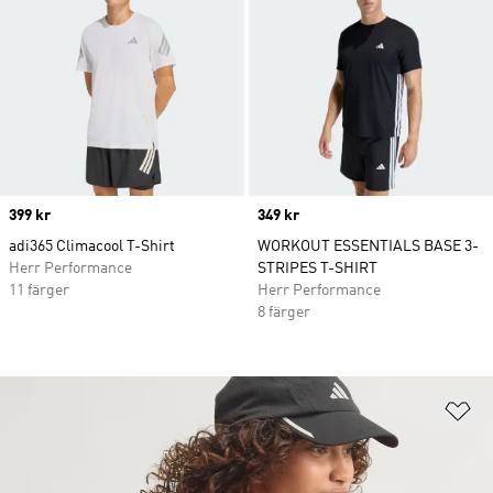
Price
399 kr
Price
349 kr
adi365 Climacool T-Shirt
WORKOUT ESSENTIALS BASE 3-
Herr Performance
STRIPES T-SHIRT
11 färger
Herr Performance
8 färger
Lä