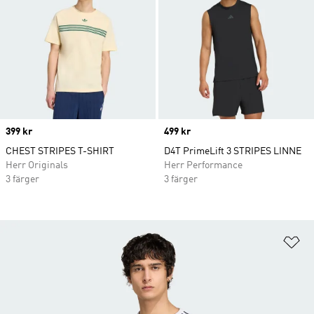
Price
399 kr
Price
499 kr
CHEST STRIPES T-SHIRT
D4T PrimeLift 3 STRIPES LINNE
Herr Originals
Herr Performance
3 färger
3 färger
Lä