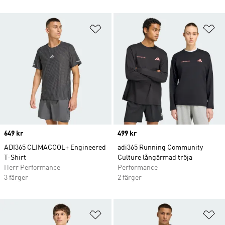
Lägg till på önskelistan
Lä
Price
649 kr
Price
499 kr
ADI365 CLIMACOOL+ Engineered
adi365 Running Community
T-Shirt
Culture långärmad tröja
Herr Performance
Performance
3 färger
2 färger
Lägg till på önskelistan
Lä