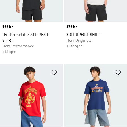
Price
599 kr
Price
379 kr
D4T PrimeLift 3 STRIPES T-
3-STRIPES T-SHIRT
SHIRT
Herr Originals
Herr Performance
16 färger
5 färger
Lägg till på önskelistan
Lä