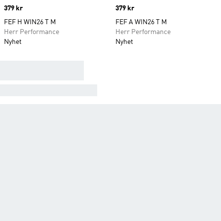
Price
379 kr
Price
379 kr
FEF H WIN26 T M
FEF A WIN26 T M
Herr Performance
Herr Performance
Nyhet
Nyhet