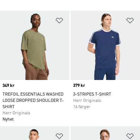
Lägg till på önskelistan
Lä
Price
349 kr
Price
379 kr
TREFOIL ESSENTIALS WASHED
3-STRIPES T-SHIRT
LOOSE DROPPED SHOULDER T-
Herr Originals
SHIRT
16 färger
Herr Originals
Nyhet
Lägg till på önskelistan
Lä