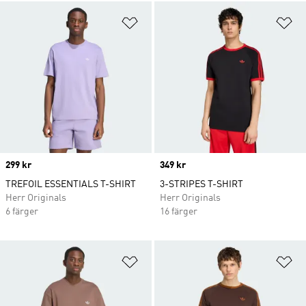
Lägg till på önskelistan
Lä
Price
299 kr
Price
349 kr
TREFOIL ESSENTIALS T-SHIRT
3-STRIPES T-SHIRT
Herr Originals
Herr Originals
6 färger
16 färger
Lägg till på önskelistan
Lä