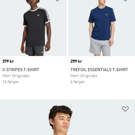
Price
379 kr
Price
299 kr
3-STRIPES T-SHIRT
TREFOIL ESSENTIALS T-SHIRT
Herr Originals
Herr Originals
16 färger
6 färger
Lä