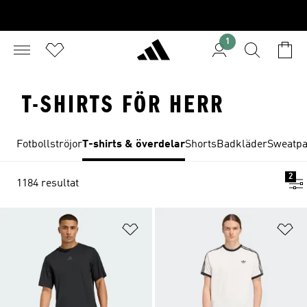
1
T-SHIRTS FÖR HERR
Fotbollströjor
T-shirts & överdelar
Shorts
Badkläder
Sweatpa
2
1184 resultat
Lägg till på önskelistan
Lä