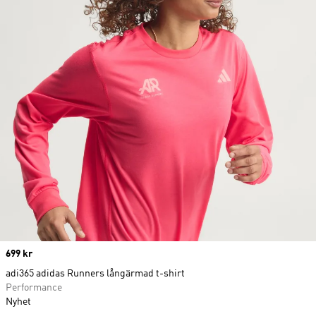
Price
699 kr
adi365 adidas Runners långärmad t-shirt
Performance
Nyhet