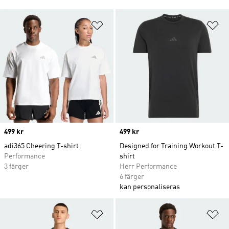
Lägg till på önskelistan
Lä
Price
499 kr
Price
499 kr
adi365 Cheering T-shirt
Designed for Training Workout T-
Performance
shirt
3 färger
Herr Performance
6 färger
kan personaliseras
Lägg till på önskelistan
Lä