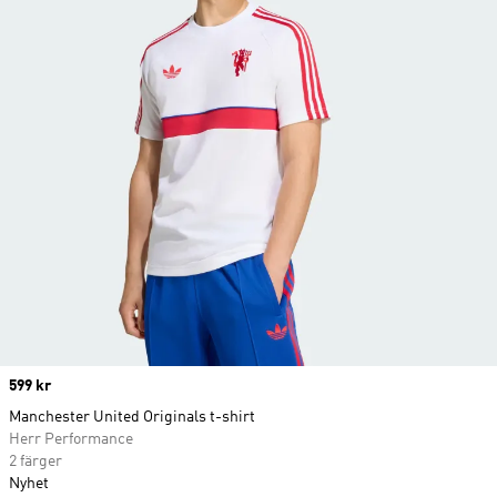
Price
599 kr
Manchester United Originals t-shirt
Herr Performance
2 färger
Nyhet