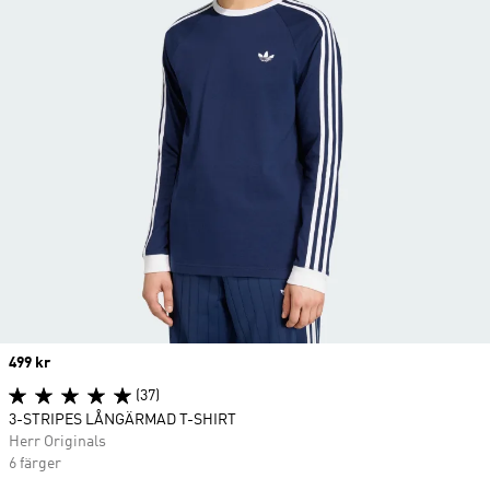
Price
499 kr
(37)
3-STRIPES LÅNGÄRMAD T-SHIRT
Herr Originals
6 färger