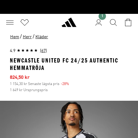
1
/
/
Hem
Herr
Kläder
4.9
(67)
NEWCASTLE UNITED FC 24/25 AUTHENTIC
HEMMATRÖJA
Reapris
824,50 kr
1 154,30 kr Senaste lägsta pris
-28%
Rabatt
1 649 kr Ursprungspris