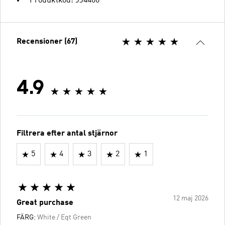
Produktkod: JJ4466
Recensioner (67)
4.9
Filtrera efter antal stjärnor
5
4
3
2
1
12 maj 2026
Great purchase
FÄRG:
White / Eqt Green