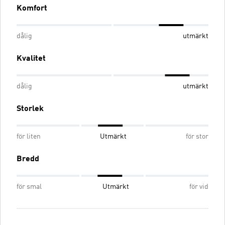
Komfort
dålig
utmärkt
Kvalitet
dålig
utmärkt
Storlek
för liten
Utmärkt
för stor
Bredd
för smal
Utmärkt
för vid