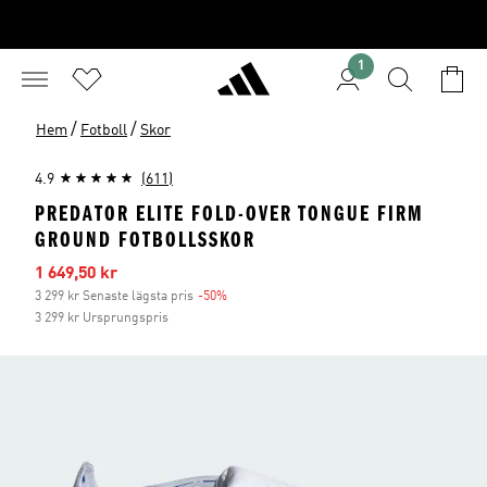
1
/
/
Hem
Fotboll
Skor
4.9
(611)
PREDATOR ELITE FOLD-OVER TONGUE FIRM
GROUND FOTBOLLSSKOR
Reapris
1 649,50 kr
3 299 kr Senaste lägsta pris
-50%
Rabatt
3 299 kr Ursprungspris