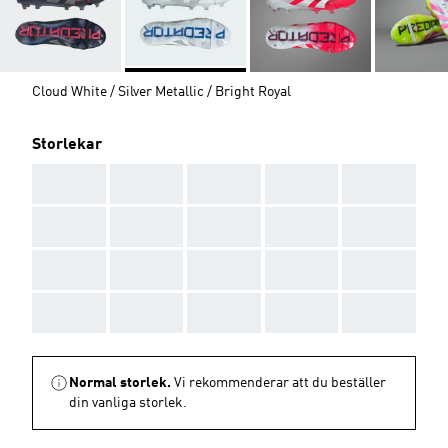
Cloud White / Silver Metallic / Bright Royal
Storlekar
AAA
AAA
AAA
AAA
AAA
AAA
AAA
AAA
AAA
AAA
AAA
AAA
AAA
AAA
AAA
AAA
AAA
AAA
AAA
AAA
Normal storlek.
Vi rekommenderar att du beställer
din vanliga storlek.