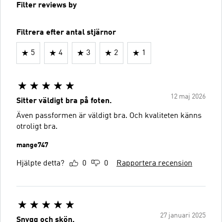
Filter reviews by
Filtrera efter antal stjärnor
5
4
3
2
1
12 maj 2026
Sitter väldigt bra på foten.
Även passformen är väldigt bra. Och kvaliteten känns
otroligt bra.
mange747
Hjälpte detta?
0
0
Rapportera recension
27 januari 2025
Snygg och skön.