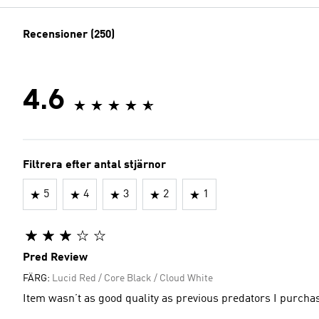
Recensioner (250)
4.6
Filtrera efter antal stjärnor
5
4
3
2
1
Pred Review
FÄRG:
Lucid Red / Core Black / Cloud White
Item wasn’t as good quality as previous predators I purcha