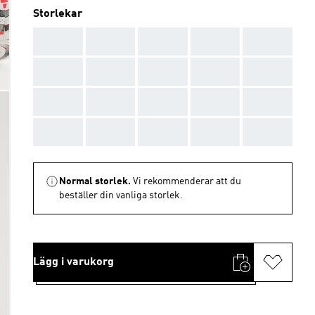
Storlekar
AAA
AAA
AAA
AAA
AAA
AAA
AAA
AAA
AAA
AAA
AAA
AAA
AAA
AAA
AAA
AAA
AAA
AAA
AAA
AAA
Normal storlek.
Vi rekommenderar att du
beställer din vanliga storlek.
Lägg i varukorg