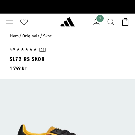
1
/
/
Hem
Originals
Skor
4.9
(41)
SL72 RS SKOR
Pris
1 749 kr