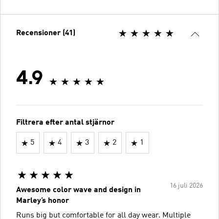
Recensioner (41)
4.9
Filtrera efter antal stjärnor
5
4
3
2
1
16 juli 2026
Awesome color wave and design in
Marley’s honor
Runs big but comfortable for all day wear. Multiple