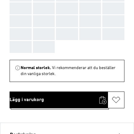
AAA
AAA
AAA
AAA
AAA
AAA
AAA
AAA
AAA
AAA
AAA
AAA
AAA
AAA
AAA
AAA
AAA
Normal storlek.
Vi rekommenderar att du beställer
din vanliga storlek.
Lägg i varukorg