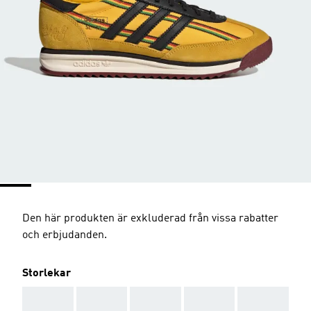
Den här produkten är exkluderad från vissa rabatter
och erbjudanden.
Storlekar
AAA
AAA
AAA
AAA
AAA