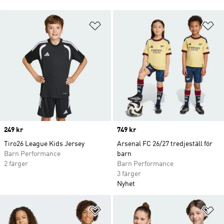
Lägg till på önskelistan
Lä
Price
249 kr
Price
749 kr
Tiro26 League Kids Jersey
Arsenal FC 26/27 tredjeställ för
Barn Performance
barn
2 färger
Barn Performance
3 färger
Nyhet
Lägg till på önskelistan
Lä