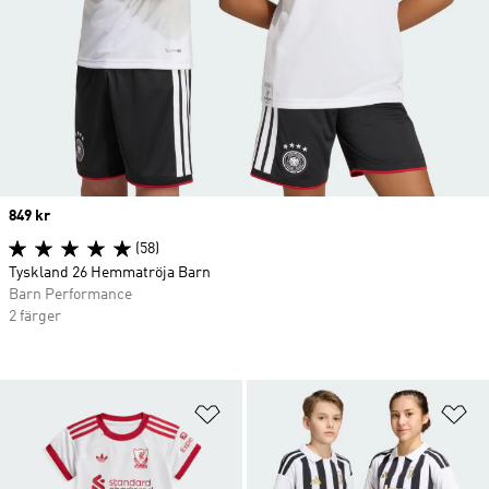
Price
849 kr
(58)
Tyskland 26 Hemmatröja Barn
Barn Performance
2 färger
Lägg till på önskelistan
Lä