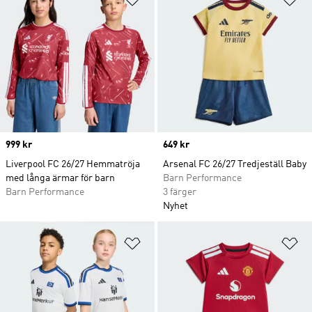
Price
999 kr
Price
649 kr
Liverpool FC 26/27 Hemmatröja
Arsenal FC 26/27 Tredjeställ Baby
med långa ärmar för barn
Barn Performance
Barn Performance
3 färger
Nyhet
Lägg till på önskelistan
Lä