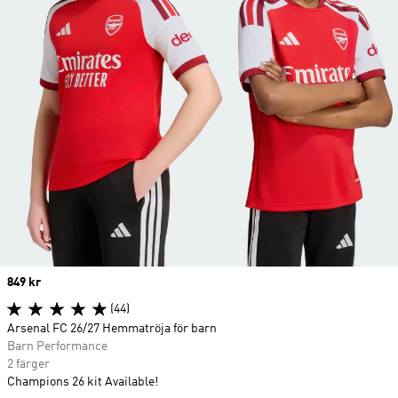
Price
849 kr
(44)
Arsenal FC 26/27 Hemmatröja för barn
Barn Performance
2 färger
Champions 26 kit Available!