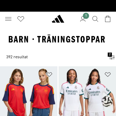
1
BARN · TRÄNINGSTOPPAR
2
392 resultat
Lägg till på önskelistan
Lä