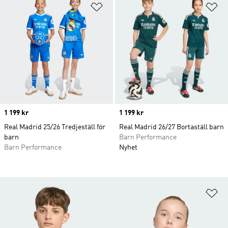
Lägg till på önskelistan
Lä
Price
1 199 kr
Price
1 199 kr
Real Madrid 25/26 Tredjeställ för
Real Madrid 26/27 Bortaställ barn
barn
Barn Performance
Barn Performance
Nyhet
Lä