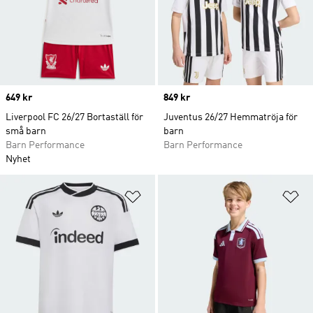
Price
649 kr
Price
849 kr
Liverpool FC 26/27 Bortaställ för
Juventus 26/27 Hemmatröja för
små barn
barn
Barn Performance
Barn Performance
Nyhet
Lägg till på önskelistan
Lä