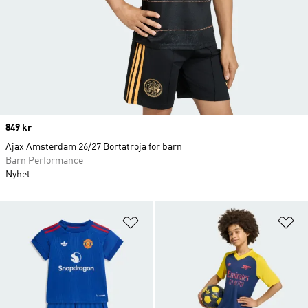
Price
849 kr
Ajax Amsterdam 26/27 Bortatröja för barn
Barn Performance
Nyhet
Lägg till på önskelistan
Lä