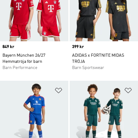
Price
849 kr
Price
399 kr
Bayern München 26/27
ADIDAS x FORTNITE MIDAS
Hemmatröja för barn
TRÖJA
Barn Performance
Barn Sportswear
Lägg till på önskelistan
Lä