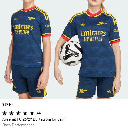
Price
849 kr
(44)
Arsenal FC 26/27 Bortatröja för barn
Barn Performance