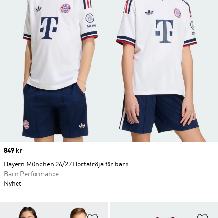
Price
849 kr
Bayern München 26/27 Bortatröja för barn
Barn Performance
Nyhet
Lägg till på önskelistan
Lä