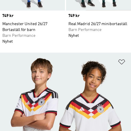
Price
749 kr
Price
749 kr
Manchester United 26/27
Real Madrid 26/27 minibortaställ
Bortaställ för barn
Barn Performance
Barn Performance
Nyhet
Nyhet
Lä