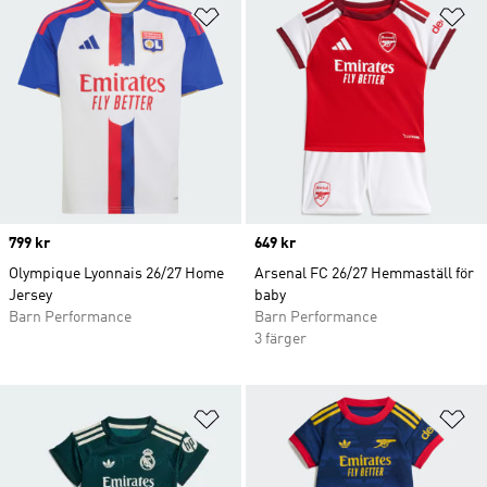
Lägg till på önskelistan
Lä
Price
799 kr
Price
649 kr
Olympique Lyonnais 26/27 Home
Arsenal FC 26/27 Hemmaställ för
Jersey
baby
Barn Performance
Barn Performance
3 färger
Lägg till på önskelistan
Lä