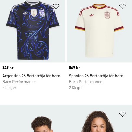
Lägg till på önskelistan
Lä
Price
849 kr
Price
849 kr
Argentina 26 Bortatröja för barn
Spanien 26 Bortatröja för barn
Barn Performance
Barn Performance
2 färger
2 färger
Lä