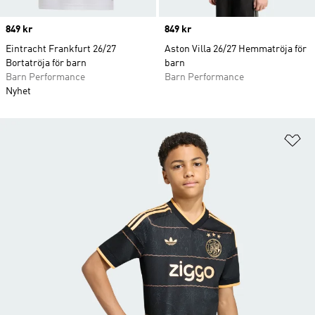
Price
849 kr
Price
849 kr
Eintracht Frankfurt 26/27
Aston Villa 26/27 Hemmatröja för
Bortatröja för barn
barn
Barn Performance
Barn Performance
Nyhet
Lä