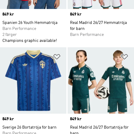
Price
849 kr
Price
849 kr
Spanien 26 Youth Hemmatröja
Real Madrid 26/27 Hemmatröja
Barn Performance
för barn
2 färger
Barn Performance
Champions graphic available!
Lägg till på önskelistan
Lä
Price
849 kr
Price
849 kr
Sverige 26 Bortatröja för barn
Real Madrid 26/27 Bortatröja för
Barn Performance
barn