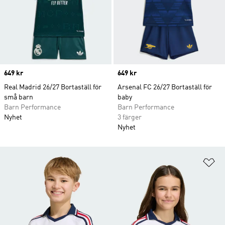
Price
649 kr
Price
649 kr
Real Madrid 26/27 Bortaställ för
Arsenal FC 26/27 Bortaställ för
små barn
baby
Barn Performance
Barn Performance
Nyhet
3 färger
Nyhet
Lä