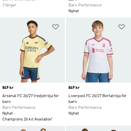
2 färger
Barn Performance
Nyhet
Lägg till på önskelistan
Lä
Price
849 kr
Price
849 kr
Arsenal FC 26/27 tredjetröja för
Liverpool FC 26/27 Bortatröja för
barn
barn
Barn Performance
Barn Performance
Nyhet
Nyhet
Champions 26 kit Available!