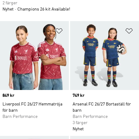
2 färger
Nyhet
Champions 26 kit Available!
Lägg till på önskelistan
Lä
Price
849 kr
Price
749 kr
Liverpool FC 26/27 Hemmatröja
Arsenal FC 26/27 Bortaställ för
för barn
barn
Barn Performance
Barn Performance
3 färger
Nyhet