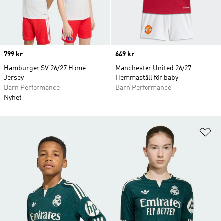
Price
799 kr
Price
649 kr
Hamburger SV 26/27 Home
Manchester United 26/27
Jersey
Hemmaställ för baby
Barn Performance
Barn Performance
Nyhet
Lä