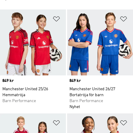
Lägg till på önskelistan
Lä
Price
849 kr
Price
849 kr
Manchester United 25/26
Manchester United 26/27
Hemmatröja
Bortatröja för barn
Barn Performance
Barn Performance
Nyhet
Lägg till på önskelistan
Lä