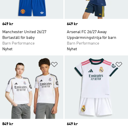
Price
649 kr
Price
649 kr
Manchester United 26/27
Arsenal FC 26/27 Away
Bortaställ för baby
Uppvärmningströja för barn
Barn Performance
Barn Performance
Nyhet
Nyhet
Lägg till på önskelistan
Lä
Price
849 kr
Price
649 kr