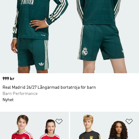
Price
999 kr
Real Madrid 26/27 Långärmad bortatröja för barn
Barn Performance
Nyhet
Lägg till på önskelistan
Lä