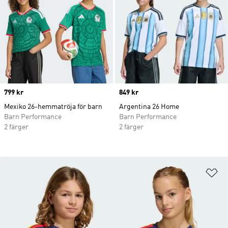
Price
799 kr
Price
849 kr
Mexiko 26-hemmatröja för barn
Argentina 26 Home
Barn Performance
Barn Performance
2 färger
2 färger
Lä