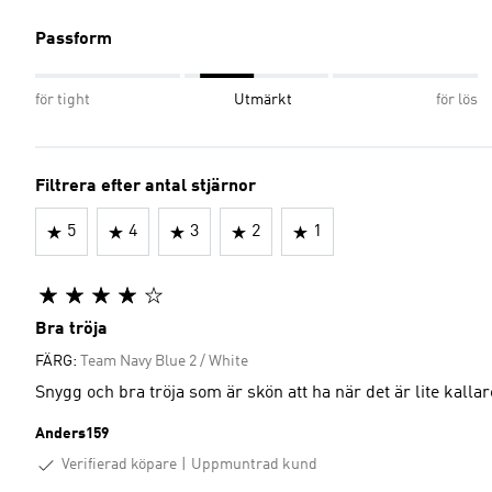
Passform
för tight
Utmärkt
för lös
Filtrera efter antal stjärnor
5
4
3
2
1
Bra tröja
FÄRG:
Team Navy Blue 2 / White
Snygg och bra tröja som är skön att ha när det är lite kallar
Anders159
Verifierad köpare
Uppmuntrad kund