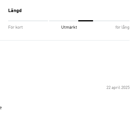
Längd
För kort
Utmärkt
för lång
22 april 2025
e