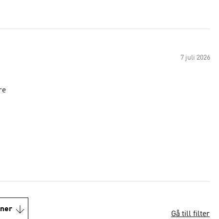
7 juli 2026
re
oner
Gå till filter