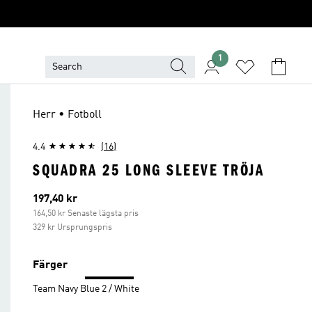
1
Herr • Fotboll
4.4
(16)
SQUADRA 25 LONG SLEEVE TRÖJA
Aktuellt pris
197,40 kr
164,50 kr Senaste lägsta pris
329 kr Ursprungspris
Färger
Team Navy Blue 2 / White