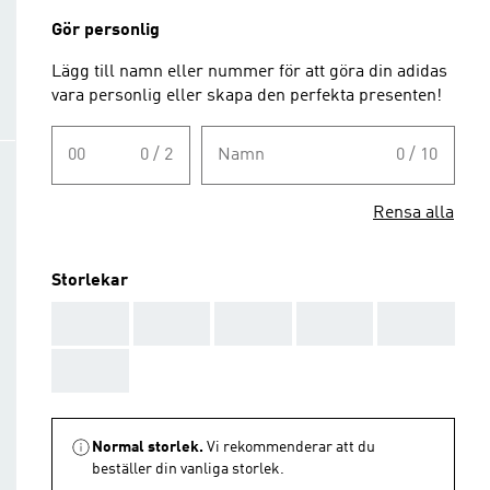
Gör personlig
Lägg till namn eller nummer för att göra din adidas
vara personlig eller skapa den perfekta presenten!
00
0 / 2
Namn
0 / 10
Rensa alla
Storlekar
AAA
AAA
AAA
AAA
AAA
AAA
Normal storlek.
Vi rekommenderar att du
beställer din vanliga storlek.