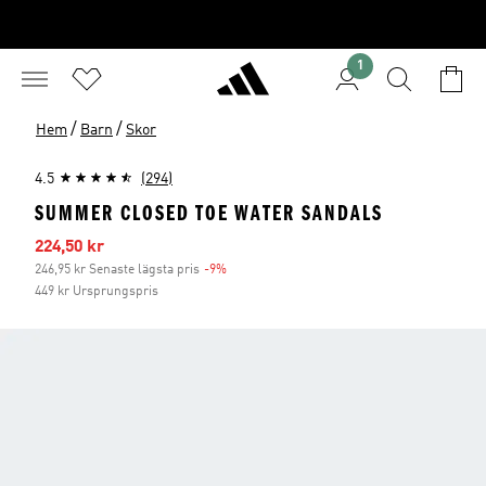
1
/
/
Hem
Barn
Skor
4.5
(294)
SUMMER CLOSED TOE WATER SANDALS
Reapris
224,50 kr
246,95 kr Senaste lägsta pris
-9%
Rabatt
449 kr Ursprungspris