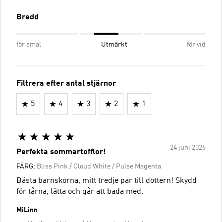
Bredd
för smal
Utmärkt
för vid
Filtrera efter antal stjärnor
5
4
3
2
1
24 juni 2026
Perfekta sommartofflor!
FÄRG:
Bliss Pink / Cloud White / Pulse Magenta
Bästa barnskorna, mitt tredje par till dottern! Skydd
för tårna, lätta och går att bada med.
MiLinn