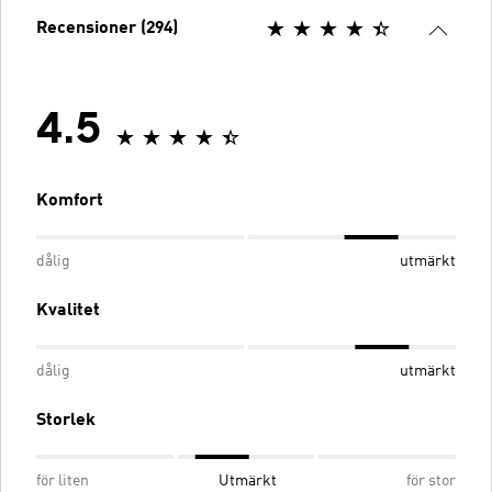
Recensioner (294)
4.5
Komfort
dålig
utmärkt
Kvalitet
dålig
utmärkt
Storlek
för liten
Utmärkt
för stor