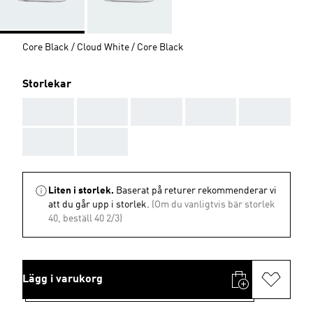
Core Black / Cloud White / Core Black
Storlekar
AAA
AAA
AAA
AAA
AAA
AAA
AAA
Liten i storlek.
Baserat på returer rekommenderar vi
att du går upp i storlek.
(Om du vanligtvis bär storlek
40, beställ 40 2/3)
Lägg i varukorg