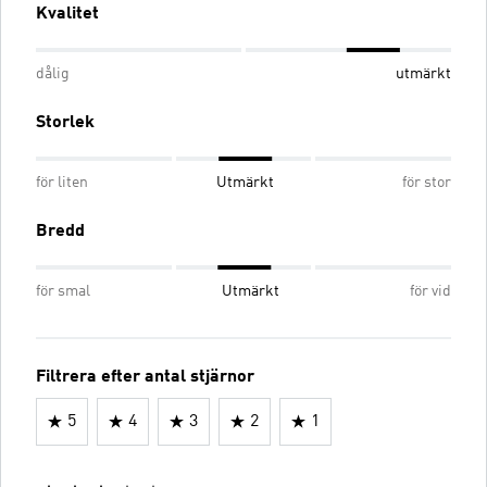
Kvalitet
dålig
utmärkt
Storlek
för liten
Utmärkt
för stor
Bredd
för smal
Utmärkt
för vid
Filtrera efter antal stjärnor
5
4
3
2
1