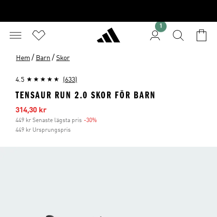
1
/
/
Hem
Barn
Skor
4.5
(633)
TENSAUR RUN 2.0 SKOR FÖR BARN
Reapris
314,30 kr
449 kr Senaste lägsta pris
-30%
Rabatt
449 kr Ursprungspris