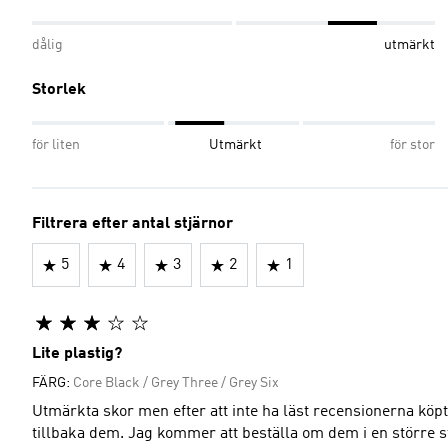
dålig
utmärkt
Storlek
för liten
Utmärkt
för stor
Filtrera efter antal stjärnor
5
4
3
2
1
Lite plastig?
FÄRG:
Core Black / Grey Three / Grey Six
Utmärkta skor men efter att inte ha läst recensionerna köpt
tillbaka dem. Jag kommer att beställa om dem i en större s