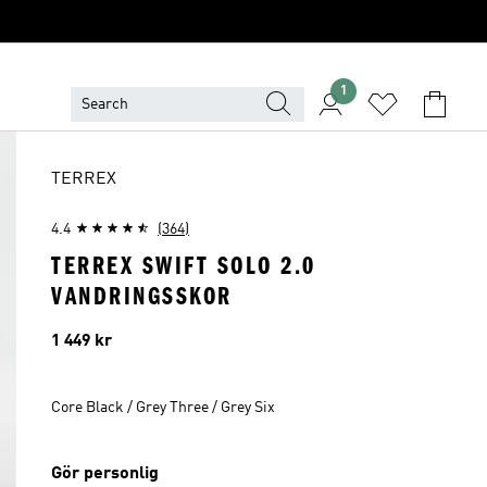
1
TERREX
4.4
(364)
TERREX SWIFT SOLO 2.0
VANDRINGSSKOR
Pris
1 449 kr
Core Black / Grey Three / Grey Six
Gör personlig