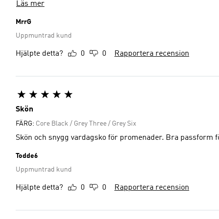
Läs mer
MrrG
Uppmuntrad kund
Hjälpte detta?
0
0
Rapportera recension
Skön
FÄRG:
Core Black / Grey Three / Grey Six
Skön och snygg vardagsko för promenader. Bra passform f
Todde6
Uppmuntrad kund
Hjälpte detta?
0
0
Rapportera recension