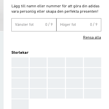
Lägg till namn eller nummer för att göra din adidas
vara personlig eller skapa den perfekta presenten!
Vänster fot
0 / 9
Höger fot
0 / 9
Rensa alla
Storlekar
AAA
AAA
AAA
AAA
AAA
AAA
AAA
AAA
AAA
AAA
AAA
AAA
AAA
AAA
AAA
AAA
AAA
AAA
AAA
AAA
AAA