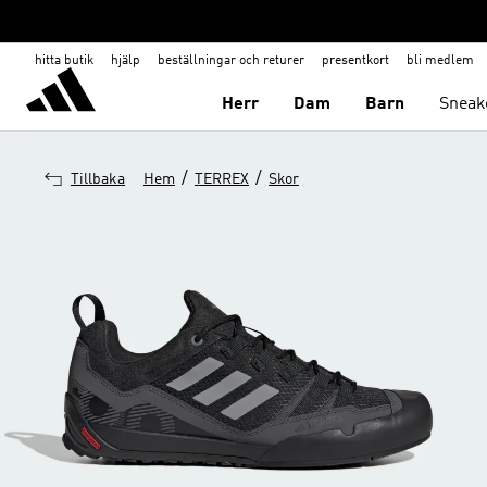
hitta butik
hjälp
beställningar och returer
presentkort
bli medlem
Herr
Dam
Barn
Sneak
/
/
Tillbaka
Hem
TERREX
Skor