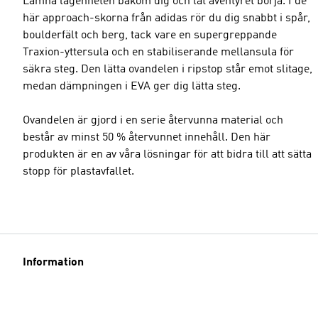
Lämna lägenheten bakom dig och låt äventyret börja. I de
här approach-skorna från adidas rör du dig snabbt i spår,
boulderfält och berg, tack vare en supergreppande
Traxion-yttersula och en stabiliserande mellansula för
säkra steg. Den lätta ovandelen i ripstop står emot slitage,
medan dämpningen i EVA ger dig lätta steg.
Ovandelen är gjord i en serie återvunna material och
består av minst 50 % återvunnet innehåll. Den här
produkten är en av våra lösningar för att bidra till att sätta
stopp för plastavfallet.
Information