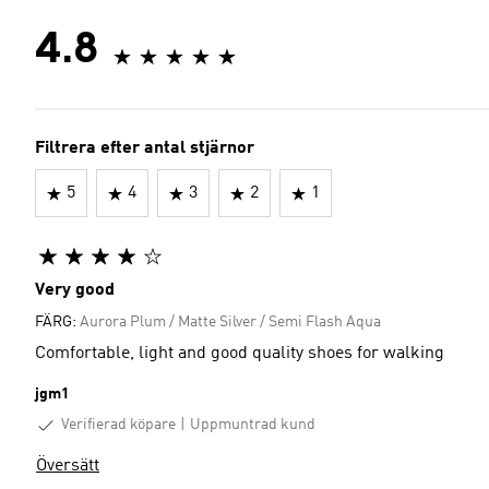
4.8
Filtrera efter antal stjärnor
5
4
3
2
1
Very good
FÄRG:
Aurora Plum / Matte Silver / Semi Flash Aqua
Comfortable, light and good quality shoes for walking
jgm1
Verifierad köpare
Uppmuntrad kund
Översätt