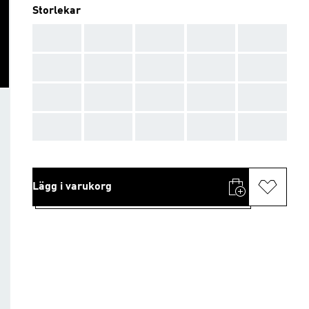
Storlekar
AAA
AAA
AAA
AAA
AAA
AAA
AAA
AAA
AAA
AAA
AAA
AAA
AAA
AAA
AAA
AAA
AAA
AAA
AAA
AAA
Lägg i varukorg