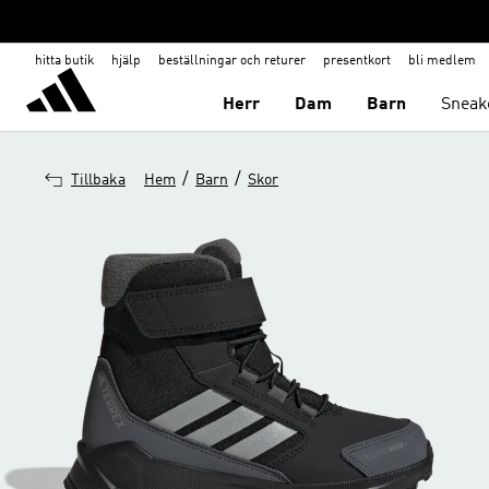
hitta butik
hjälp
beställningar och returer
presentkort
bli medlem
Herr
Dam
Barn
Sneak
/
/
Tillbaka
Hem
Barn
Skor