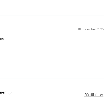
18 november 2025
one
oner
Gå till filter