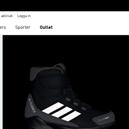
adiclub
Logga in
ers
Sporter
Outlet