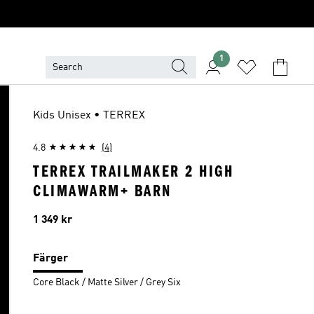
1
Kids Unisex • TERREX
4.8
(4)
TERREX TRAILMAKER 2 HIGH
CLIMAWARM+ BARN
Pris
1 349 kr
Färger
Core Black / Matte Silver / Grey Six