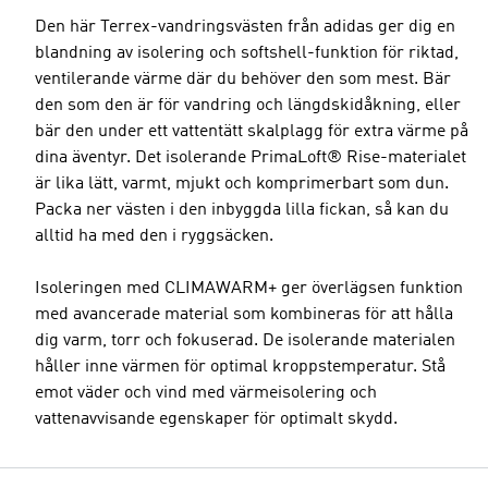
Den här Terrex-vandringsvästen från adidas ger dig en
blandning av isolering och softshell-funktion för riktad,
ventilerande värme där du behöver den som mest. Bär
den som den är för vandring och längdskidåkning, eller
bär den under ett vattentätt skalplagg för extra värme på
dina äventyr. Det isolerande PrimaLoft® Rise-materialet
är lika lätt, varmt, mjukt och komprimerbart som dun.
Packa ner västen i den inbyggda lilla fickan, så kan du
alltid ha med den i ryggsäcken.
Isoleringen med CLIMAWARM+ ger överlägsen funktion
med avancerade material som kombineras för att hålla
dig varm, torr och fokuserad. De isolerande materialen
håller inne värmen för optimal kroppstemperatur. Stå
emot väder och vind med värmeisolering och
vattenavvisande egenskaper för optimalt skydd.