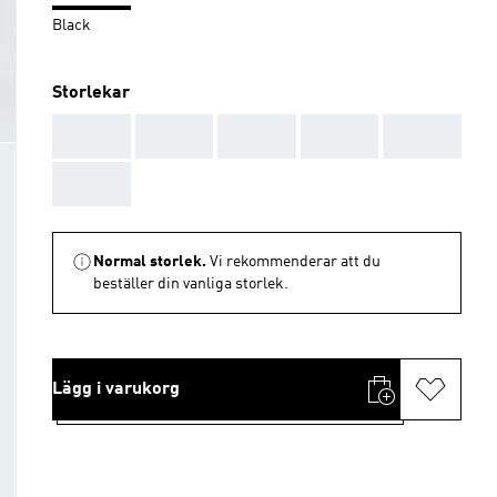
Black
Storlekar
AAA
AAA
AAA
AAA
AAA
AAA
Normal storlek.
Vi rekommenderar att du
beställer din vanliga storlek.
Lägg i varukorg