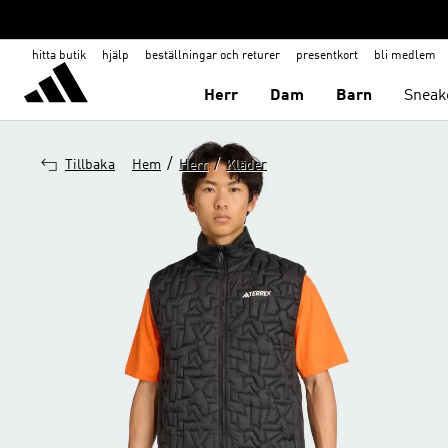
hitta butik
hjälp
beställningar och returer
presentkort
bli medlem
Herr
Dam
Barn
Sneak
/
/
Tillbaka
Hem
Herr
Kläder