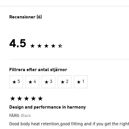
Recensioner (6)
4.5
Filtrera efter antal stjärnor
5
4
3
2
1
Design and performance in harmony
FÄRG:
Black
Good body heat retention,good fitting and if you get the right