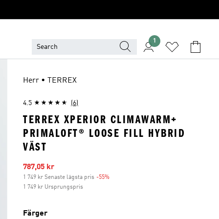
1
Herr • TERREX
4.5
(6)
TERREX XPERIOR CLIMAWARM+
PRIMALOFT® LOOSE FILL HYBRID
VÄST
Reapris
787,05 kr
1 749 kr Senaste lägsta pris
-55%
Rabatt
1 749 kr Ursprungspris
Färger