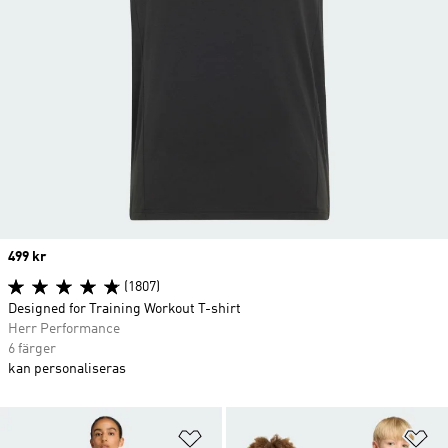
Price
499 kr
(1807)
Designed for Training Workout T-shirt
Herr Performance
6 färger
kan personaliseras
Lägg till på önskelistan
Lä