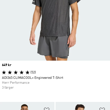
Price
649 kr
(52)
ADI365 CLIMACOOL+ Engineered T-Shirt
Herr Performance
3 färger
Lägg till på önskelistan
Lä