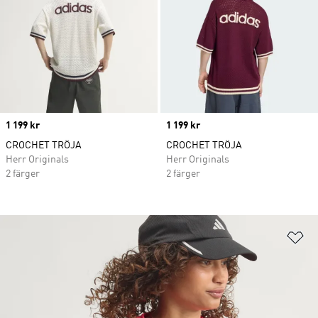
Price
1 199 kr
Price
1 199 kr
CROCHET TRÖJA
CROCHET TRÖJA
Herr Originals
Herr Originals
2 färger
2 färger
Lä