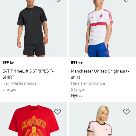
Price
599 kr
Price
599 kr
D4T PrimeLift 3 STRIPES T-
Manchester United Originals t-
SHIRT
shirt
Herr Performance
Herr Performance
5 färger
2 färger
Nyhet
Lägg till på önskelistan
Lä