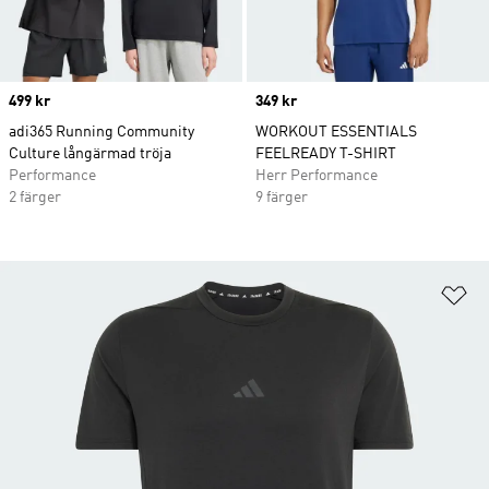
Price
499 kr
Price
349 kr
adi365 Running Community
WORKOUT ESSENTIALS
Culture långärmad tröja
FEELREADY T-SHIRT
Performance
Herr Performance
2 färger
9 färger
Lä