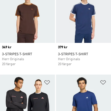
Price
349 kr
Price
379 kr
3-STRIPES T-SHIRT
3-STRIPES T-SHIRT
Herr Originals
Herr Originals
20 färger
20 färger
Lägg till på önskelistan
Lä