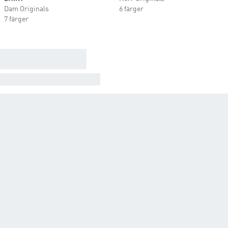
Dam Originals
6 färger
7 färger