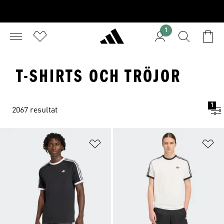
1
T-SHIRTS OCH TRÖJOR
1
2067 resultat
Lägg till på önskelistan
Lä