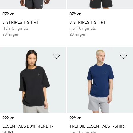
Price
379 kr
Price
379 kr
3-STRIPES T-SHIRT
3-STRIPES T-SHIRT
Herr Originals
Herr Originals
20 färger
20 färger
Lägg till på önskelistan
Lä
Price
299 kr
Price
299 kr
ESSENTIALS BOYFRIEND T-
TREFOIL ESSENTIALS T-SHIRT
SHIRT
Herr Originals