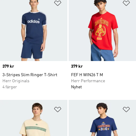
Lägg till på önskelistan
Lä
Price
379 kr
Price
379 kr
3-Stripes Slim Ringer T-Shirt
FEF H WIN26 T M
Herr Originals
Herr Performance
4 färger
Nyhet
Lägg till på önskelistan
Lä