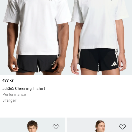
Price
499 kr
adi365 Cheering T-shirt
Performance
3 färger
Lägg till på önskelistan
Lä