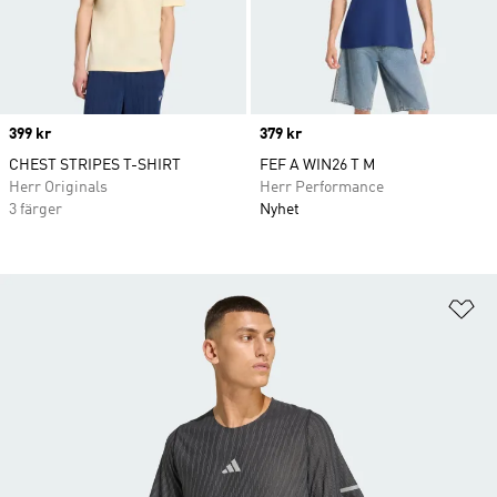
Price
399 kr
Price
379 kr
CHEST STRIPES T-SHIRT
FEF A WIN26 T M
Herr Originals
Herr Performance
3 färger
Nyhet
Lä