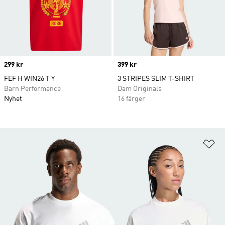
Price
299 kr
Price
399 kr
FEF H WIN26 T Y
3 STRIPES SLIM T-SHIRT
Barn Performance
Dam Originals
Nyhet
16 färger
Lä