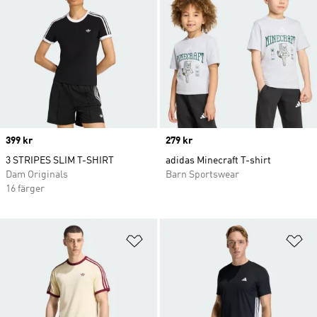
Price
399 kr
Price
279 kr
3 STRIPES SLIM T-SHIRT
adidas Minecraft T-shirt
Dam Originals
Barn Sportswear
16 färger
Lägg till på önskelistan
Lä