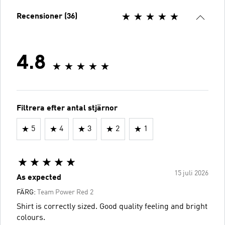
Recensioner (36)
4.8
Filtrera efter antal stjärnor
5
4
3
2
1
15 juli 2026
As expected
FÄRG:
Team Power Red 2
Shirt is correctly sized. Good quality feeling and bright
colours.