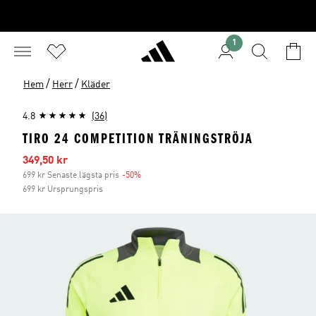
1
/
/
Hem
Herr
Kläder
4.8
(36)
TIRO 24 COMPETITION TRÄNINGSTRÖJA
Reapris
349,50 kr
699 kr Senaste lägsta pris
-50%
Rabatt
699 kr Ursprungspris