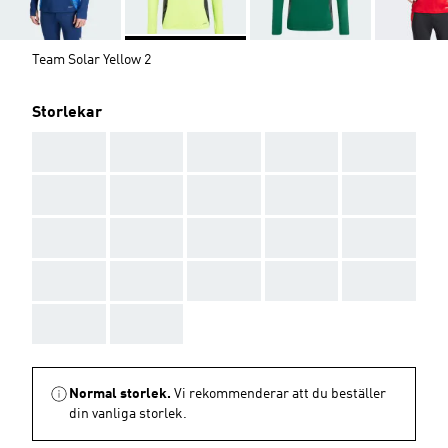
Team Solar Yellow 2
Storlekar
AAA
AAA
AAA
AAA
AAA
AAA
AAA
AAA
AAA
AAA
AAA
AAA
AAA
AAA
AAA
AAA
AAA
AAA
AAA
AAA
AAA
AAA
Normal storlek.
Vi rekommenderar att du beställer
din vanliga storlek.