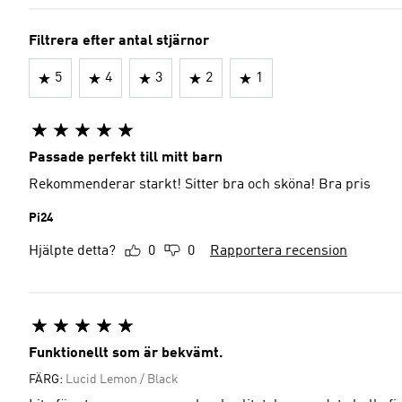
Filtrera efter antal stjärnor
5
4
3
2
1
Passade perfekt till mitt barn
Rekommenderar starkt! Sitter bra och sköna! Bra pris
Pi24
Hjälpte detta?
0
0
Rapportera recension
Funktionellt som är bekvämt.
FÄRG:
Lucid Lemon / Black