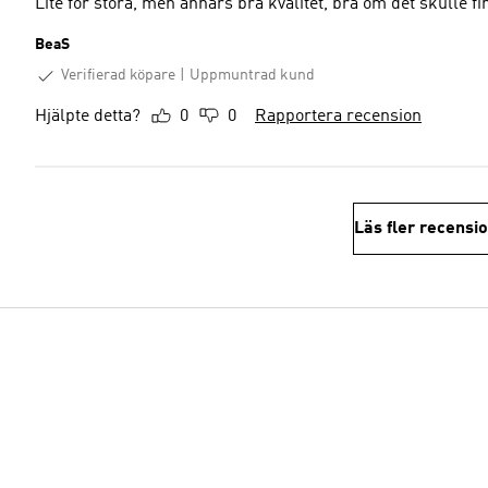
Lite för stora, men annars bra kvalitet, bra om det skulle 
BeaS
Verifierad köpare
Uppmuntrad kund
Hjälpte detta?
0
0
Rapportera recension
Läs fler recensi