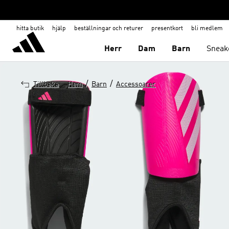
hitta butik
hjälp
beställningar och returer
presentkort
bli medlem
Herr
Dam
Barn
Sneak
/
/
Tillbaka
Hem
Barn
Accessoarer