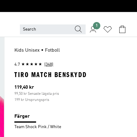
1
Kids Unisex • Fotboll
4.7
(348)
TIRO MATCH BENSKYDD
Aktuellt pris
119,40 kr
99,50 kr Senaste lägsta pris
199 kr Ursprungspris
Färger
Team Shock Pink / White