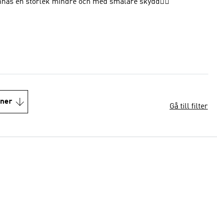
finnas en storlek mindre och med smalare skydd👌🏻
oner
Gå till filter