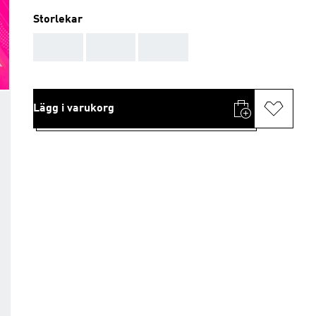
Storlekar
AAA
AAA
AAA
Lägg i varukorg