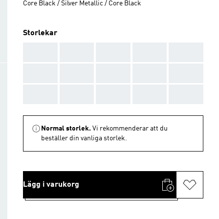
Core Black / Silver Metallic / Core Black
Storlekar
AAA
AAA
AAA
AAA
AAA
AAA
AAA
AAA
AAA
AAA
AAA
AAA
AAA
AAA
AAA
Normal storlek.
Vi rekommenderar att du
beställer din vanliga storlek.
Lägg i varukorg