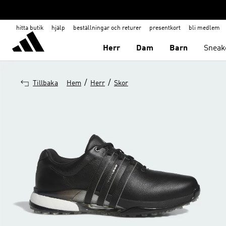
hitta butik
hjälp
beställningar och returer
presentkort
bli medlem
Herr
Dam
Barn
Sneak
/
/
Tillbaka
Hem
Herr
Skor