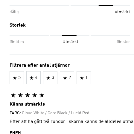
dålig
utmärkt
Storlek
för liten
Utmärkt
för stor
Filtrera efter antal stjärnor
5
4
3
2
1
Känns utmärkts
FÄRG:
Cloud White / Core Black / Lucid Red
Efter att ha gått två rundor i skorna känns de alldeles utmä
PHPH