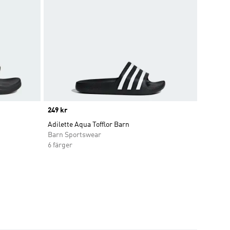
Price
249 kr
Adilette Aqua Tofflor Barn
Barn Sportswear
6 färger