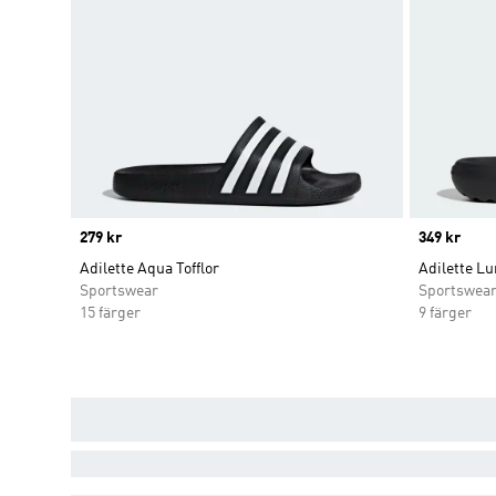
Price
279 kr
Price
349 kr
Adilette Aqua Tofflor
Adilette Lu
Sportswear
Sportswea
15 färger
9 färger