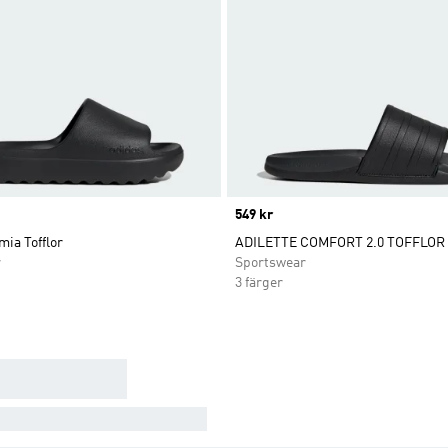
Price
549 kr
mia Tofflor
ADILETTE COMFORT 2.0 TOFFLOR
r
Sportswear
3 färger