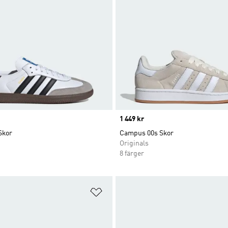
Price
1 449 kr
Skor
Campus 00s Skor
Originals
8 färger
nskelistan
Lägg till på önskelistan