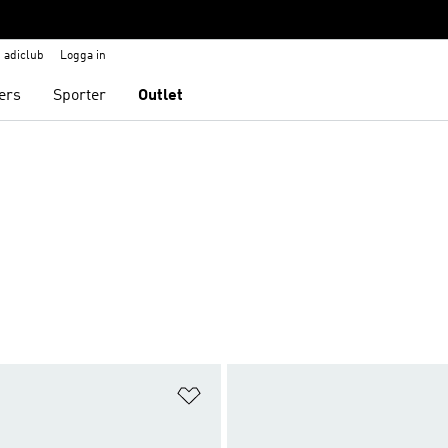
adiclub
Logga in
ers
Sporter
Outlet
nskelistan
Lägg till på önskelistan