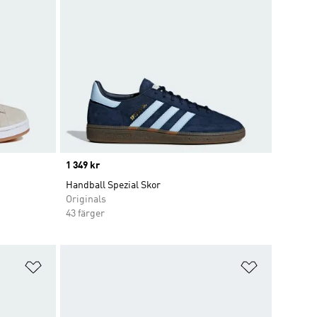
Price
1 349 kr
Handball Spezial Skor
Originals
43 färger
Lägg till på önskelistan
Lägg till p