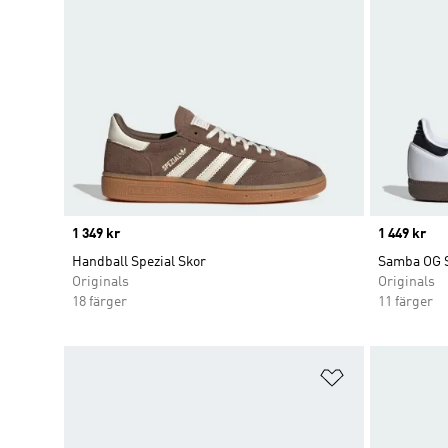
Price
1 349 kr
Price
1 449 kr
Handball Spezial Skor
Samba OG 
Originals
Originals
18 färger
11 färger
Lägg till på ö