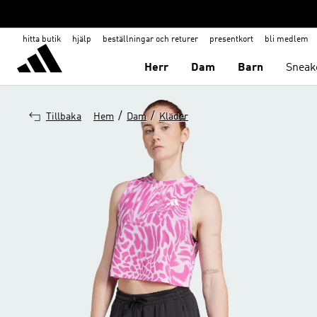
hitta butik
hjälp
beställningar och returer
presentkort
bli medlem
Herr
Dam
Barn
Sneak
/
/
Tillbaka
Hem
Dam
Kläder