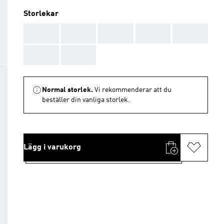
Storlekar
AAA
AAA
AAA
AAA
AAA
AAA
AAA
Normal storlek.
Vi rekommenderar att du
beställer din vanliga storlek.
Lägg i varukorg