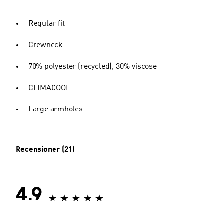
Regular fit
Crewneck
70% polyester (recycled), 30% viscose
CLIMACOOL
Large armholes
Recensioner (21)
4.9