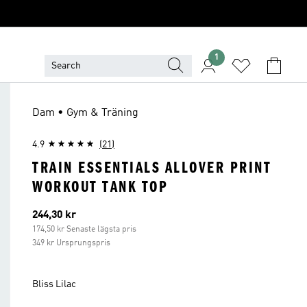
1
Dam • Gym & Träning
4.9
(21)
TRAIN ESSENTIALS ALLOVER PRINT
WORKOUT TANK TOP
Aktuellt pris
244,30 kr
174,50 kr Senaste lägsta pris
349 kr Ursprungspris
Bliss Lilac