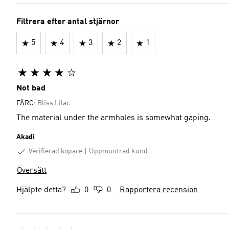
Filtrera efter antal stjärnor
5
4
3
2
1
Not bad
FÄRG:
Bliss Lilac
The material under the armholes is somewhat gaping.
Akadi
Verifierad köpare
Uppmuntrad kund
Översätt
Hjälpte detta?
0
0
Rapportera recension