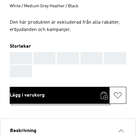
White / Medium Grey Heather / Black
Den här produkten är exkluderad från alla rabatter,
erbjudanden och kampanjer.
Storlekar
AAA
AAA
AAA
AAA
AAA
AAA
Lägg i varukorg
Beskrivning