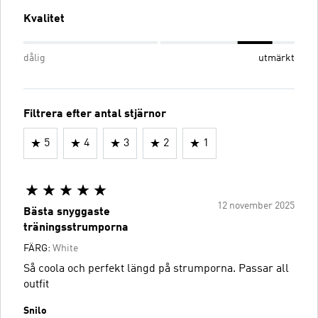
Kvalitet
dålig
utmärkt
Filtrera efter antal stjärnor
5
4
3
2
1
12 november 2025
Bästa snyggaste
träningsstrumporna
FÄRG:
White
Så coola och perfekt längd på strumporna. Passar all
outfit
Snilo