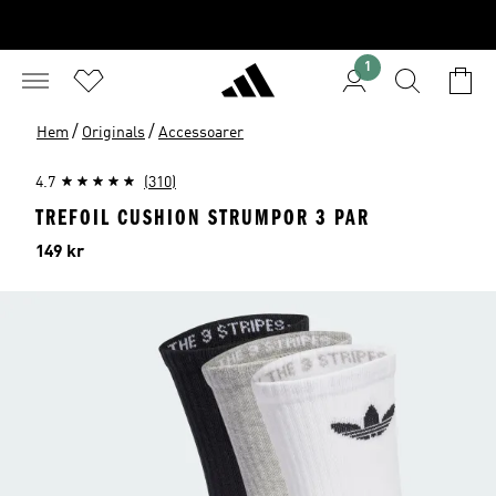
1
/
/
Hem
Originals
Accessoarer
4.7
(310)
TREFOIL CUSHION STRUMPOR 3 PAR
Pris
149 kr