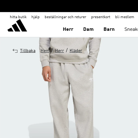
hitta butik
hjälp
beställningar och returer
presentkort
bli medlem
Herr
Dam
Barn
Sneak
/
/
Tillbaka
Hem
Herr
Kläder