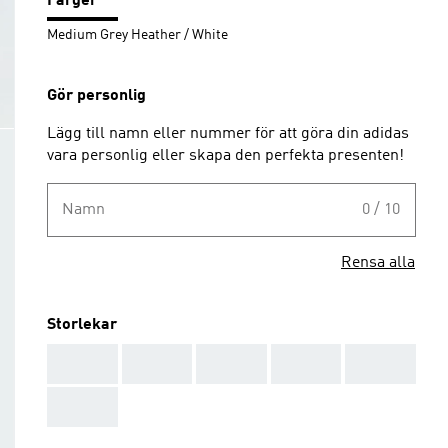
Färger
Medium Grey Heather / White
Gör personlig
Lägg till namn eller nummer för att göra din adidas
vara personlig eller skapa den perfekta presenten!
Namn
0 / 10
Rensa alla
Storlekar
AAA
AAA
AAA
AAA
AAA
AAA