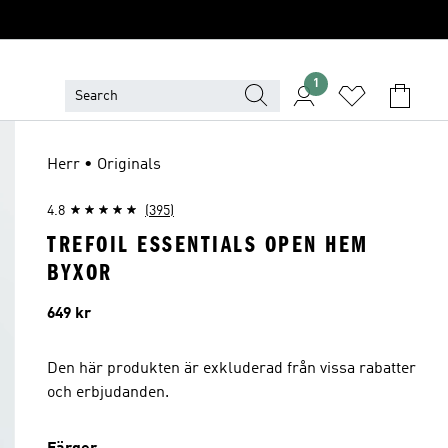
1
Herr • Originals
4.8
(395)
TREFOIL ESSENTIALS OPEN HEM
BYXOR
Pris
649 kr
Den här produkten är exkluderad från vissa rabatter
och erbjudanden.