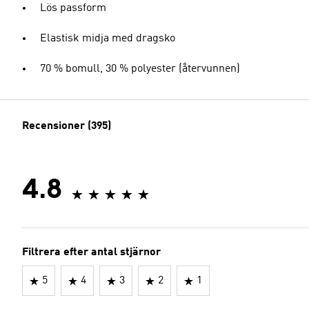
Lös passform
Elastisk midja med dragsko
70 % bomull, 30 % polyester (återvunnen)
Recensioner (395)
4.8
Filtrera efter antal stjärnor
5
4
3
2
1