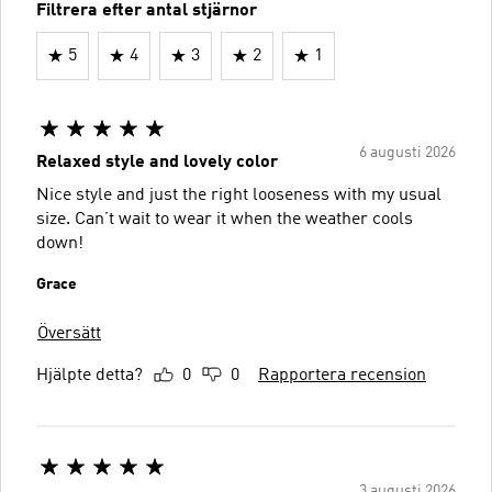
Filtrera efter antal stjärnor
5
4
3
2
1
6 augusti 2026
Relaxed style and lovely color
Nice style and just the right looseness with my usual
size. Can’t wait to wear it when the weather cools
down!
Grace
Översätt
Hjälpte detta?
0
0
Rapportera recension
3 augusti 2026