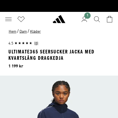
1
/
/
Hem
Dam
Kläder
4.5
(8)
ULTIMATE365 SEERSUCKER JACKA MED
KVARTSLÅNG DRAGKEDJA
Pris
1 199 kr