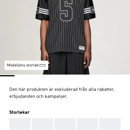
Modellens storlek
Den här produkten är exkluderad från alla rabatter,
erbjudanden och kampanjer.
Storlekar
AAA
AAA
AAA
AAA
AAA