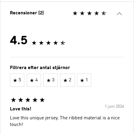
Recensioner (2)
4.5
Filtrera efter antal stjärnor
5
4
3
2
1
1 juni 2026
Love this!
Love this unique jersey. The ribbed material is a nice
touch!