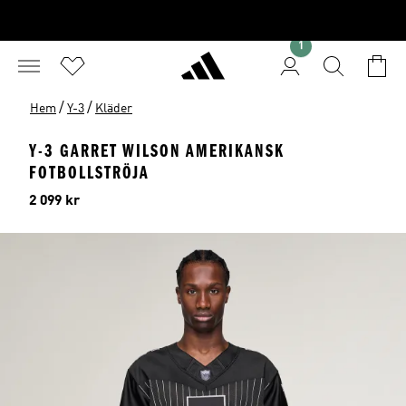
1
/
/
Hem
Y-3
Kläder
Y-3 GARRET WILSON AMERIKANSK
FOTBOLLSTRÖJA
Pris
2 099 kr