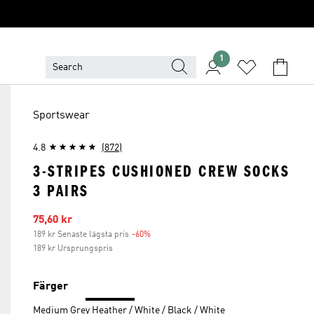
1
Sportswear
4.8
(872)
3-STRIPES CUSHIONED CREW SOCKS
3 PAIRS
Reapris
75,60 kr
189 kr Senaste lägsta pris
-60%
Rabatt
189 kr Ursprungspris
Färger
Medium Grey Heather / White / Black / White