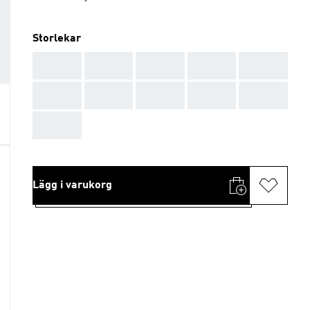
Storlekar
AAA
AAA
AAA
AAA
AAA
AAA
AAA
AAA
AAA
AAA
AAA
Lägg i varukorg