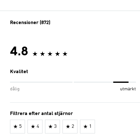
Recensioner (872)
4.8
Kvalitet
dålig
utmärkt
Filtrera efter antal stjärnor
5
4
3
2
1