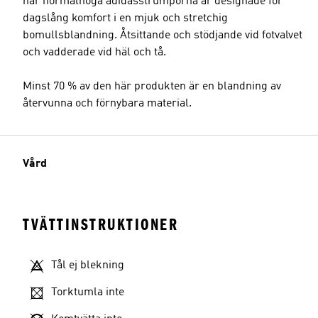
här normalhöga adidasstrumporna är designade för
dagslång komfort i en mjuk och stretchig
bomullsblandning. Åtsittande och stödjande vid fotvalvet
och vadderade vid häl och tå.
Minst 70 % av den här produkten är en blandning av
återvunna och förnybara material.
Vård
TVÄTTINSTRUKTIONER
Tål ej blekning
Torktumla inte