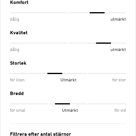
Komfort
dålig
utmärkt
Kvalitet
dålig
utmärkt
Storlek
för liten
Utmärkt
för stor
Bredd
för smal
Utmärkt
för vid
Filtrera efter antal stjärnor