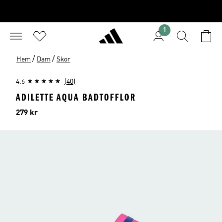
1
/
/
Hem
Dam
Skor
4.6
(40)
ADILETTE AQUA BADTOFFLOR
Pris
279 kr