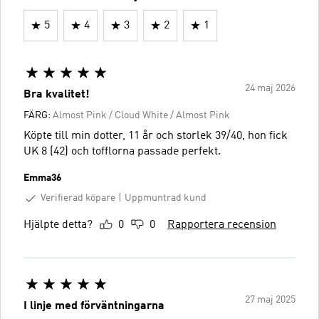
5
4
3
2
1
24 maj 2026
Bra kvalitet!
FÄRG:
Almost Pink / Cloud White / Almost Pink
Köpte till min dotter, 11 år och storlek 39/40, hon fick
UK 8 (42) och tofflorna passade perfekt.
Emma36
Verifierad köpare
Uppmuntrad kund
Hjälpte detta?
0
0
Rapportera recension
27 maj 2025
I linje med förväntningarna