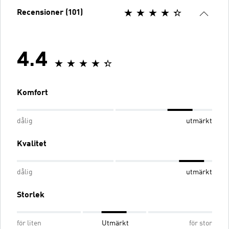
Recensioner (101)
4.4
Komfort
dålig
utmärkt
Kvalitet
dålig
utmärkt
Storlek
för liten
Utmärkt
för stor