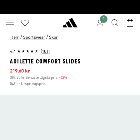
1
/
/
Hem
Sportswear
Skor
4.4
(101)
ADILETTE COMFORT SLIDES
Reapris
219,60 kr
384,30 kr Senaste lägsta pris
-42%
Rabatt
549 kr Ursprungspris