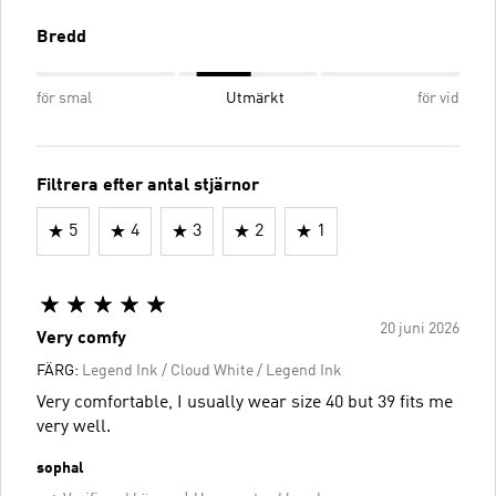
Bredd
för smal
Utmärkt
för vid
Filtrera efter antal stjärnor
5
4
3
2
1
20 juni 2026
Very comfy
FÄRG:
Legend Ink / Cloud White / Legend Ink
Very comfortable, I usually wear size 40 but 39 fits me
very well.
sophal