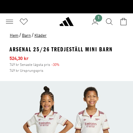
1
/
/
Hem
Barn
Kläder
ARSENAL 25/26 TREDJESTÄLL MINI BARN
Reapris
524,30 kr
749 kr Senaste lägsta pris
-30%
Rabatt
749 kr Ursprungspris