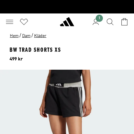
1
/
/
Hem
Dam
Kläder
BW TRAD SHORTS XS
Pris
499 kr